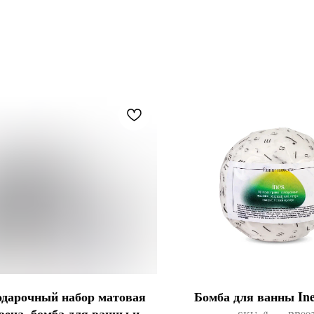
дарочный набор матовая
Бомба для ванны Ine
веча, бомба для ванны и