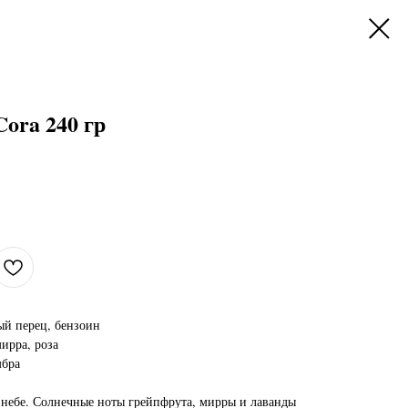
ora 240 гр
ый перец, бензоин
мирра, роза
мбра
небе. Солнечные ноты грейпфрута, мирры и лаванды