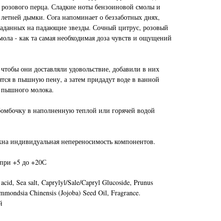
 розового перца. Сладкие ноты бензоиновой смолы и
 летней дымки. Cora напоминает о беззаботных днях,
гаданных на падающие звезды. Сочный цитрус, розовый
мола - как та самая необходимая доза чувств и ощущений
чтобы они доставляли удовольствие, добавили в них
ятся в пышную пену, а затем придадут воде в ванной
 пышного молока.
бомбочку в наполненную теплой или горячей водой
на индивидуальная непереносимость компонентов.
 при +5 до +20С
acid, Sea salt, Caprylyl/Sale/Capryl Glucoside, Prunus
mmondsia Chinensis (Jojoba) Seed Oil, Fragrance.
й