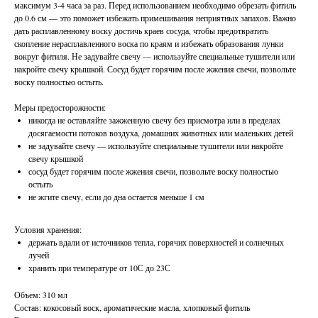
максимум 3-4 часа за раз. Перед использованием необходимо обрезать фитиль
до 0.6 см — это поможет избежать примешивания неприятных запахов. Важно
дать расплавленному воску достичь краев сосуда, чтобы предотвратить
скопление нерасплавленного воска по краям и избежать образования лунки
вокруг фитиля. Не задувайте свечу — используйте специальные тушители или
накройте свечу крышкой. Сосуд будет горячим после жжения свечи, позвольте
воску полностью остыть.
Меры предосторожности:
никогда не оставляйте зажженную свечу без присмотра или в пределах
досягаемости потоков воздуха, домашних животных или маленьких детей
не задувайте свечу — используйте специальные тушители или накройте
свечу крышкой
сосуд будет горячим после жжения свечи, позвольте воску полностью
остыть
не жгите свечу, если до дна остается меньше 1 см
Условия хранения:
держать вдали от источников тепла, горячих поверхностей и солнечных
лучей
хранить при температуре от 10С до 23С
Объем: 310 мл
Состав: кокосовый воск, ароматические масла, хлопковый фитиль