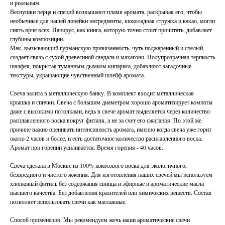
и реальным.​
Веснушки перца и специй возвышают пламя аромата, раскрывая его, чтобы
необычные для нашей линейки ингредиенты, шоколадная стружка и какао, могли
сиять ярче всех. Папирус, как книга, которую точно стоит прочитать, добавляет
глубины композиции.
Мак, вызывающий гурманскую привязанность, чуть поджаренный и спелый,
создает связь с сухой древесиной сандала и махагони. Полупрозрачная терпкость
шалфея, покрытая туманным дымком кипариса, добавляют загадочные
текстуры, украшающие чувственный шлейф аромата.
Свеча залита в металлическую банку. В комплект входит металлическая
крышка и спички. Свеча с большим диаметром хорошо ароматизирует комнаты
даже с высокими потолками, ведь в свече аромат выделяется через количество
расплавленного воска вокруг фитиля, а не за счет его сжигания. По этой же
причине важно оценивать интенсивность аромата, именно когда свеча уже горит
около 2 часов и более, и есть достаточное количество расплавленного воска.
Аромат при горении усиливается. Время горения - 40 часов.
Свеча сделана в Москве из 100% кокосового воска для экологичного,
безвредного и чистого жжения. Для изготовления наших свечей мы используем
хлопковый фитиль без содержания свинца и эфирные и ароматические масла
высшего качества. Без добавления красителей или химических веществ. Состав
позволяет использовать свечи как массажные.
Способ применения: Мы рекомендуем жечь наши ароматические свечи