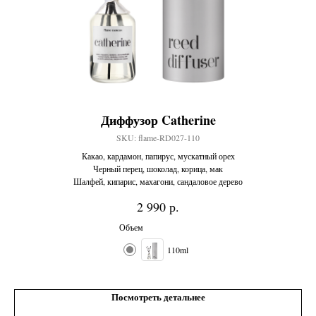
Диффузор Catherine
Н
SKU:
flame-RD027-110
Какао, кардамон, папирус, мускатный орех
Черный перец, шоколад, корица, мак
Те
Шалфей, кипарис, махагони, сандаловое дерево
р.
2 990
Объем
110ml
Посмотреть детальнее