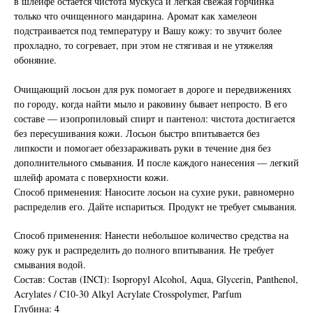
в шлейфе остается чистота мускуса и легкая свежая горчинка
только что очищенного мандарина. Аромат как хамелеон
подстраивается под температуру и Вашу кожу: то звучит более
прохладно, то согревает, при этом не стягивая и не утяжеляя
обоняние.
Очищающий лосьон для рук помогает в дороге и передвижениях
по городу, когда найти мыло и раковину бывает непросто. В его
составе — изопропиловый спирт и пантенол: чистота достигается
без пересушивания кожи. Лосьон быстро впитывается без
липкости и помогает обеззараживать руки в течение дня без
дополнительного смывания. И после каждого нанесения — легкий
шлейф аромата с поверхности кожи.
Способ применения: Наносите лосьон на сухие руки, равномерно
распределив его. Дайте испариться. Продукт не требует смывания.
Способ применения: Нанести небольшое количество средства на
кожу рук и распределить до полного впитывания. Не требует
смывания водой.
Состав: Состав (INCI): Isopropyl Alcohol, Aqua, Glycerin, Panthenol,
Acrylates / C10-30 Alkyl Acrylate Crosspolymer, Parfum
Глубина: 4