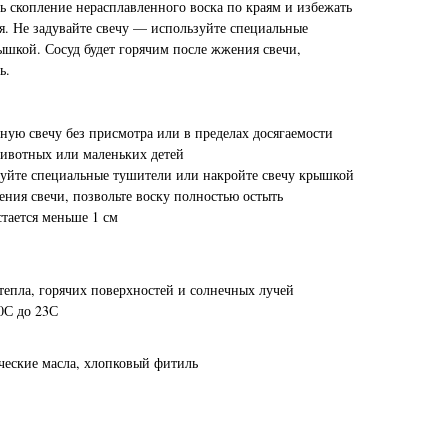
ть скопление нерасплавленного воска по краям и избежать
я. Не задувайте свечу — используйте специальные
ышкой. Сосуд будет горячим после жжения свечи,
ь.
ную свечу без присмотра или в пределах досягаемости
ивотных или маленьких детей
зуйте специальные тушители или накройте свечу крышкой
ения свечи, позвольте воску полностью остыть
стается меньше 1 см
тепла, горячих поверхностей и солнечных лучей
0С до 23С
ические масла, хлопковый фитиль