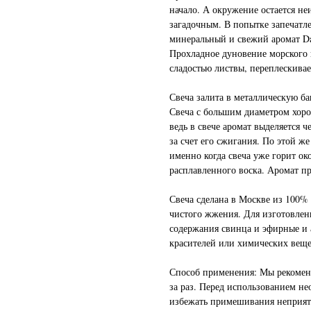
начало. А окружение остается н
загадочным. В попытке запечатл
минеральный и свежий аромат Da
Прохладное дуновение морского 
сладостью листвы, переплескивае
Свеча залита в металлическую ба
Свеча с большим диаметром хор
ведь в свече аромат выделяется ч
за счет его сжигания. По этой ж
именно когда свеча уже горит око
расплавленного воска. Аромат пр
Свеча сделана в Москве из 100% 
чистого жжения. Для изготовлен
содержания свинца и эфирные и 
красителей или химических вещес
Способ применения: Мы рекомен
за раз. Перед использованием не
избежать примешивания неприятн