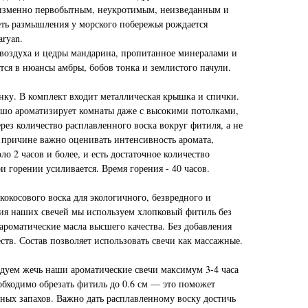
еизменно первобытным, неукротимым, неизведанным и
еть размышления у морского побережья рождается
ryan.
воздуха и цедры мандарина, пропитанное минералами и
тся в нюансы амбры, бобов тонка и землистого пачули.
нку. В комплект входит металлическая крышка и спички.
ошо ароматизирует комнаты даже с высокими потолками,
ерез количество расплавленного воска вокруг фитиля, а не
е причине важно оценивать интенсивность аромата,
ло 2 часов и более, и есть достаточное количество
и горении усиливается. Время горения - 40 часов.
кокосового воска для экологичного, безвредного и
ия наших свечей мы используем хлопковый фитиль без
ароматические масла высшего качества. Без добавления
тв. Состав позволяет использовать свечи как массажные.
дуем жечь наши ароматические свечи максимум 3-4 часа
обходимо обрезать фитиль до 0.6 см — это поможет
ых запахов. Важно дать расплавленному воску достичь