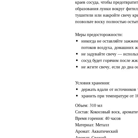
краев сосуда, чтобы предотврати
образования лунки вокруг фитил
тушители или накройте свечу кр
позвольте воску полностью остыт
Меры предосторожности:
никогда не оставляйте зажжен
потоков воздуха, домашних ж
не задувайте свечу — исполь
сосуд будет горячим после жж
не жгите свечу, если до дна о
Условия хранения:
держать вдали от источников 
хранить при температуре от 1
Объем: 310 мл
Состав: Кокосовый воск, аромат
Время горения: 40 часов
Материал: Металл
Аромат: Акватический
Аромат: Свежий