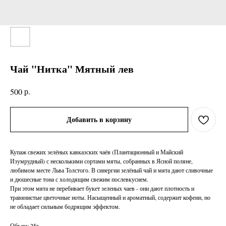
Чай "Нитка" Мятный лев
р.
500
Добавить в корзину
Купаж свежих зелёных кавказских чаёв (Плантационный и Майский
Изумрудный) с несколькими сортами мяты, собранных в Ясной поляне,
любимом месте Льва Толстого. В синергии зелёный чай и мята дают сливочные
и дюшесные тона с холодящим свежим послевкусием.
При этом мята не перебивает букет зеленых чаев - они дают плотность и
травянистые цветочные ноты. Насыщенный и ароматный, содержит кофеин, но
не обладает сильным бодрящим эффектом.
Объем: 25г