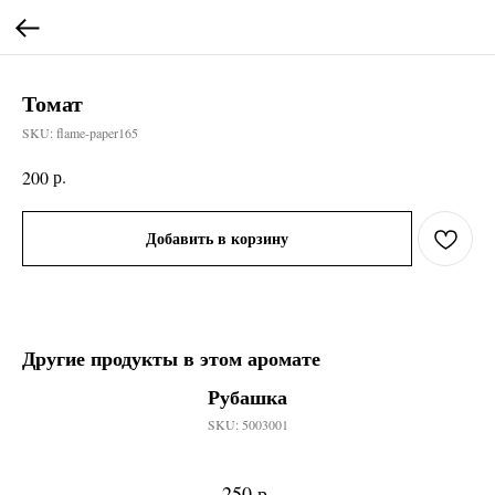
Томат
SKU:
flame-paper165
р.
200
Добавить в корзину
Другие продукты в этом аромате
Рубашка
SKU:
5003001
р.
250