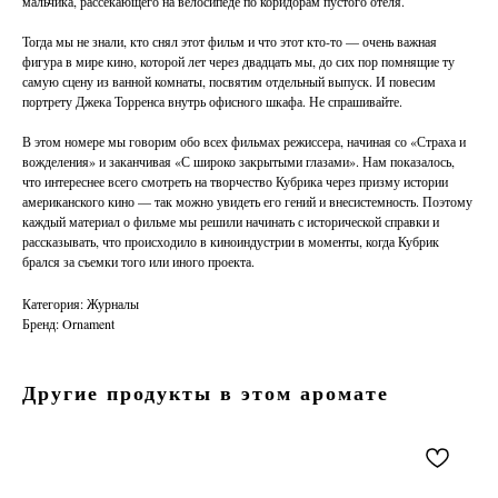
мальчика, рассекающего на велосипеде по коридорам пустого отеля.
Тогда мы не знали, кто снял этот фильм и что этот кто-то — очень важная
фигура в мире кино, которой лет через двадцать мы, до сих пор помнящие ту
самую сцену из ванной комнаты, посвятим отдельный выпуск. И повесим
портрету Джека Торренса внутрь офисного шкафа. Не спрашивайте.
В этом номере мы говорим обо всех фильмах режиссера, начиная со «Страха и
вожделения» и заканчивая «С широко закрытыми глазами». Нам показалось,
что интереснее всего смотреть на творчество Кубрика через призму истории
американского кино — так можно увидеть его гений и внесистемность. Поэтому
каждый материал о фильме мы решили начинать с исторической справки и
рассказывать, что происходило в киноиндустрии в моменты, когда Кубрик
брался за съемки того или иного проекта.
Категория: Журналы
Бренд: Ornament
Другие продукты в этом аромате