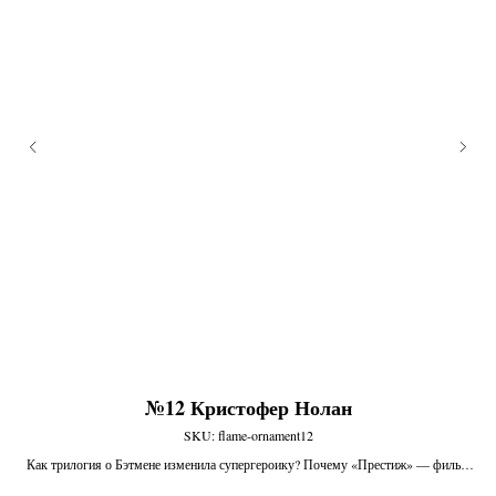
№12 Кристофер Нолан
SKU:
flame-ornament12
Как трилогия о Бэтмене изменила супергероику? Почему «Престиж» — фильм
совсем не о магии, а о науке? Какой психологический эффект оказывает на