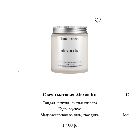
arie
Свеча матовая Alexandra
С
а
Сандал, пачули, листья клевера
Кедр, мускус
ево, кедр
Мадагаскарская ваниль, гвоздика
Мох
р.
1 400