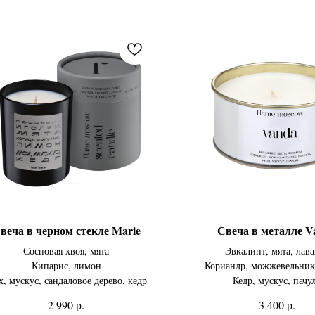
веча в черном стекле Marie
Свеча в металле V
Сосновая хвоя, мята
Эвкалипт, мята, лав
Кипарис, лимон
Кориандр, можжевельник
, мускус, сандаловое дерево, кедр
Кедр, мускус, пачу
р.
р.
2 990
3 400