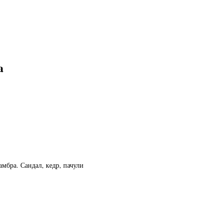
a
амбра. Сандал, кедр, пачули