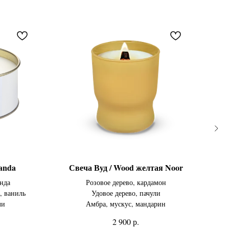
anda
Свеча Вуд / Wood желтая Noor
анда
Розовое дерево, кардамон
, ваниль
Удовое дерево, пачули
ли
Амбра, мускус, мандарин
р.
2 900