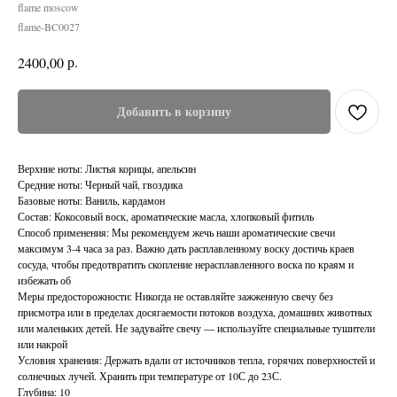
flame moscow
flame-BC0027
р.
2400,00
Добавить в корзину
Верхние ноты: Листья корицы, апельсин
Средние ноты: Черный чай, гвоздика
Базовые ноты: Ваниль, кардамон
Состав: Кокосовый воск, ароматические масла, хлопковый фитиль
Способ применения: Мы рекомендуем жечь наши ароматические свечи
максимум 3-4 часа за раз. Важно дать расплавленному воску достичь краев
сосуда, чтобы предотвратить скопление нерасплавленного воска по краям и
избежать об
Меры предосторожности: Никогда не оставляйте зажженную свечу без
присмотра или в пределах досягаемости потоков воздуха, домашних животных
или маленьких детей. Не задувайте свечу — используйте специальные тушители
или накрой
Условия хранения: Держать вдали от источников тепла, горячих поверхностей и
солнечных лучей. Хранить при температуре от 10С до 23С.
Глубина: 10