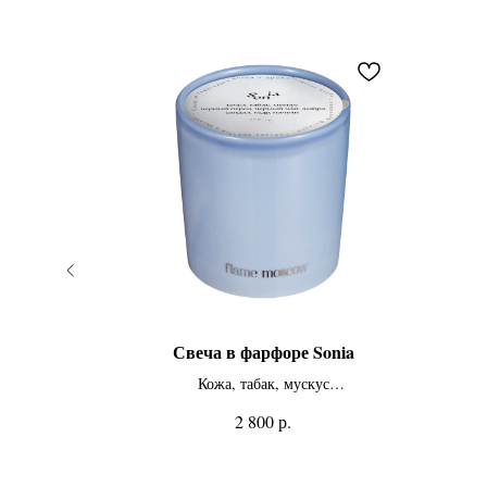
andra
Свеча в фарфоре Sonia
левера
Кожа, табак, мускус
Черный перец, черный чай, амбра
р.
2 800
воздика
Сандал, кедр, пачули
250 мл