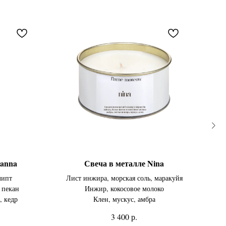
ianna
Свеча в металле Nina
липт
Лист инжира, морская соль, маракуйя
 пекан
Инжир, кокосовое молоко
, кедр
Клен, мускус, амбра
р.
3 400