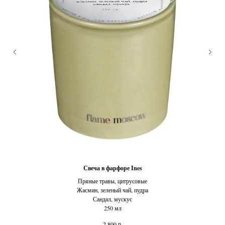
Свеча в фарфоре Ines
Пряные травы, цитрусовые
Те
Жасмин, зеленый чай, пудра
Сандал, мускус
250 мл
р.
2 800