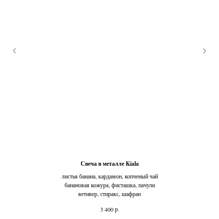
Свеча в металле Kiala
листья банана, кардамон, копченый чай
банановая кожура, фисташка, пачули
ветивер, стиракс, шафран
р.
3 400