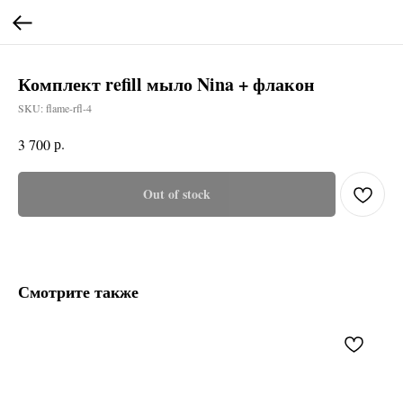
Комплект refill мыло Nina + флакон
SKU:
flame-rfl-4
р.
3 700
Out of stock
Смотрите также