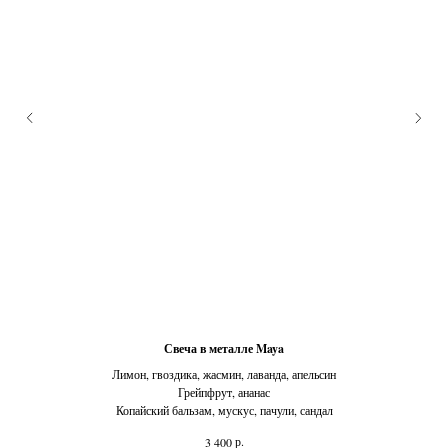
Свеча в металле Maya
Лимон, гвоздика, жасмин, лаванда, апельсин
Грейпфрут, ананас
Копайский бальзам, мускус, пачули, сандал
р.
3 400