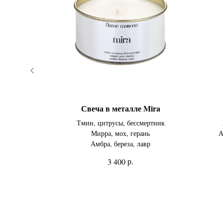
ace
Свеча в металле Mira
жник, мята
Тмин, цитрусы, бессмертник
уша, орис
Мирра, мох, герань
А
сандал
Амбра, береза, лавр
р.
3 400