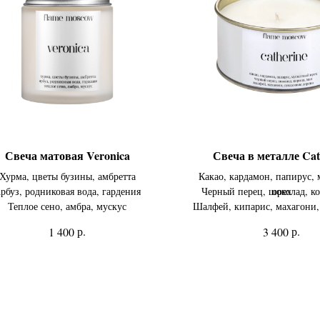
Свеча матовая Veronica
Свеча в металле Cat
Хурма, цветы бузины, амбретта
Какао, кардамон, папирус,
рбуз, родниковая вода, гардения
Черный перец, шоколад, ко
орех
Теплое сено, амбра, мускус
Шалфей, кипарис, махагони,
дерево
р.
р.
1 400
3 400