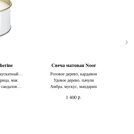
herine
Свеча матовая Noor
Н
 мускатный
Розовое дерево, кардамон
рица, мак
Удовое дерево, пачули
Те
 сандаловое
Амбра, мускус, мандарин
мат
на
р.
1 400
вр