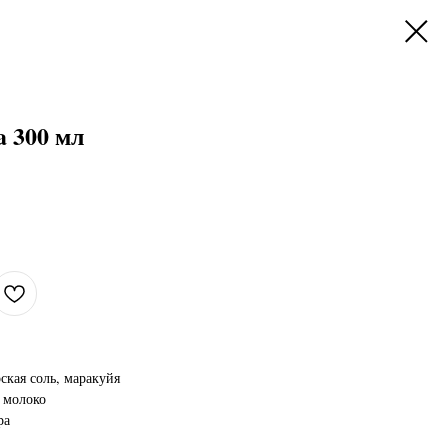
a 300 мл
ская соль, маракуйя
 молоко
ра