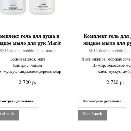
омплект гель для душа и
Комплект гель для
дкое мыло для рук Marie
жидкое мыло для р
SKU:
double-bubble-flame-marie
SKU:
double-bubble-fla
Сосновая хвоя, мята
Лист инжира, морская соль
Кипарис, лимон
Инжир, кокосовое мо
, мускус, сандаловое дерево, кедр
Клен, мускус, амб
р.
р.
2 720
2 720
смотреть детальнее
Посмотреть детальнее
 of stock
Out of stock