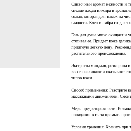
Сливочный аромат нежности и те
спелые плоды инжира и ароматно
солью, которая дает намек на чи
сладости. Клен и амбра создают
Гель для душа мягко очищает и у
стягивая ее. Придает коже делик
приятную легкую пену. Рекоменд
растительного происхождения.
Экстракты миндаля, розмарина и
восстанавливают и оказывают то
типов кожи.
Способ применения: Разотрите к
массажными движениями. Смойт
Меры предосторожности: Возмож
попадании в глаза промыть прот
Условия хранения: Хранить при т