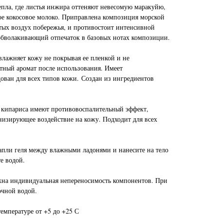
пла, где листья инжира оттеняют невесомую маракуйю,
е кокосовое молоко. Приправлена композиция морской
стых воздух побережья, и противостоит интенсивной
 обволакивающий отпечаток в базовых нотах композиции.
влажняет кожу не покрывая ее пленкой и не
атный аромат после использования. Имеет
ован для всех типов кожи. Создан из ингредиентов
 кипариса имеют противовоспалительный эффект,
низирующее воздействие на кожу. Подходит для всех
апли геля между влажными ладонями и нанесите на тело
е водой.
на индивидуальная непереносимость компонентов. При
очной водой.
емпературе от +5 до +25 С