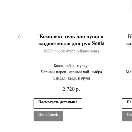
 300 мл
Комплект гель для душа и
К
жидкое мыло для рук Sonia
жи
SKU:
double-bubble-flame-sonia
с
, амбра
и
Кожа, табак, мускус
Черный перец, черный чай, амбра
Мох
Сандал, кедр, пачули
р.
2 720
Посмотреть детальнее
По
Out of stock
Out