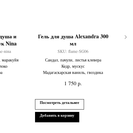
 душа и
Гель для душа Alexandra 300
Г
ук Nina
мл
me-nina
SKU:
flame-SG06
, маракуйя
Сандал, пачули, листья клевера
Мо
локо
Кедр, мускус
ра
Мадагаскарская ваниль, гвоздика
р.
1 750
Посмотреть детальнее
По
Добавить в корзину
До