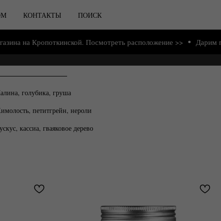
ОМ
КОНТАКТЫ
ПОИСК
Кропоткинской. Посмотреть расположение >>
Дарим подарки от 
алина, голубика, груша
имолость, петитгрейн, нероли
скус, кассиа, гваяковое дерево