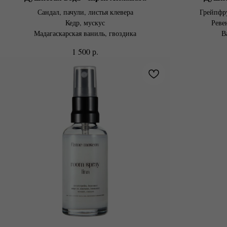
Сандал, пачули, листья клевера
Грейпфру
Кедр, мускус
Ревен
Мадагаскарская ваниль, гвоздика
В
р.
1 500