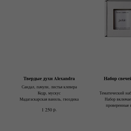
Твердые духи Alexandra
Набор свече
Сандал, пачули, листья клевера
Кедр, мускус
Тематический наб
Мадагаскарская ваниль, гвоздика
Набор включае
проверенные в
р.
1 250