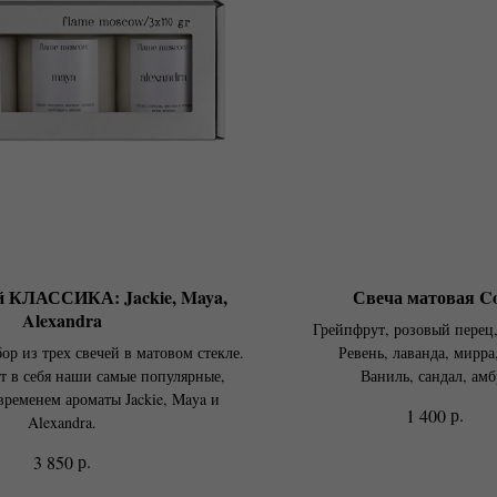
й КЛАССИКА: Jackie, Maya,
Свеча матовая C
Alexandra
Грейпфрут, розовый перец
ор из трех свечей в матовом стекле.
Ревень, лаванда, мирра
т в себя наши самые популярные,
Ваниль, сандал, амб
ременем ароматы Jackie, Maya и
р.
1 400
Alexandra.
р.
3 850