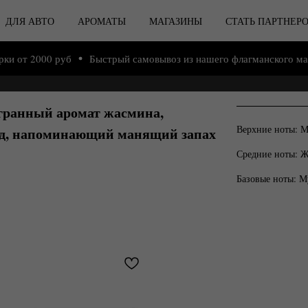
ДЛЯ АВТО
АРОМАТЫ
МАГАЗИНЫ
СТАТЬ ПАРТНЕР
 руб
Быстрый самовывоз из нашего флагманского магазина на 
гранный аромат жасмина,
Верхние ноты: М
од, напоминающий манящий запах
Средние ноты: Ж
Базовые ноты: Му