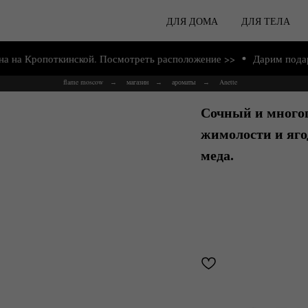
ДЛЯ ДОМА
ДЛЯ ТЕЛА
откинской. Посмотреть расположение >>
Дарим подарки от 2000
flame moscow
магазин
ароматы
Anette
→
→
→
Сочный и много
жимолости и яг
меда.