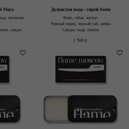
й Maya
Душистая вода - спрей Sonia
нда, апельсин
Кожа, табак, мускус
с
Черный перец, черный чай, амбра
чули, сандал
Сандал, кедр, пачули
р.
1 500