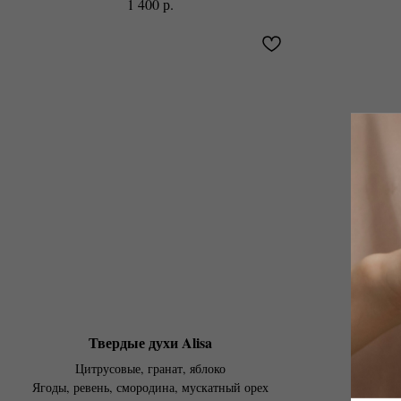
р.
1 400
Твердые духи Alisa
Т
Цитрусовые, гранат, яблоко
Грейпфру
Ягоды, ревень, смородина, мускатный орех
Ревен