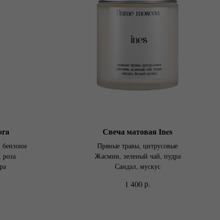
ora
Свеча матовая Ines
, бензоин
Пряные травы, цитрусовые
, роза
Жасмин, зеленый чай, пудра
ра
Сандал, мускус
р.
1 400