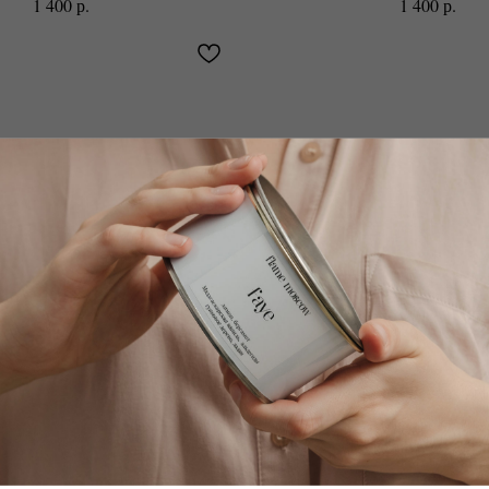
р.
р.
1 400
1 400
вердые духи Cora
Твердые духи In
т, розовый перец, бензоин
Пряные травы, цитрус
ь, лаванда, мирра, роза
Жасмин, зеленый чай, 