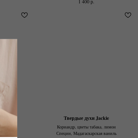
р.
1 400
es
Твердые духи Jackie
овые
Кориандр, цветы табака, лимон
пудра
Специи, Мадагаскарская ваниль