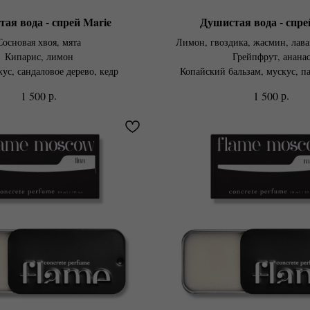
ая вода - спрей Marie
Душистая вода - спре
Сосновая хвоя, мята
Лимон, гвоздика, жасмин, лава
Кипарис, лимон
Грейпфрут, анана
ус, сандаловое дерево, кедр
Копайский бальзам, мускус, па
р.
р.
1 500
1 500