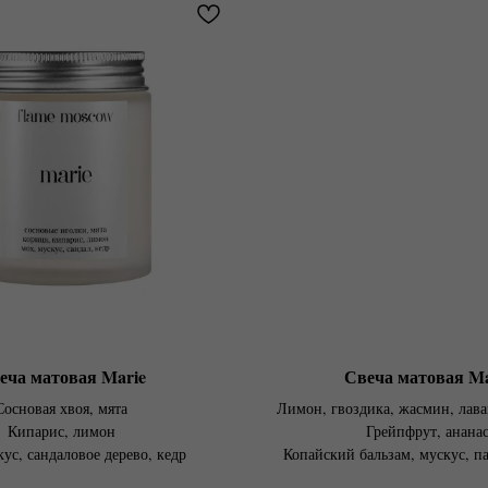
еча матовая Marie
Свеча матовая M
Сосновая хвоя, мята
Лимон, гвоздика, жасмин, лава
Кипарис, лимон
Грейпфрут, анана
ус, сандаловое дерево, кедр
Копайский бальзам, мускус, па