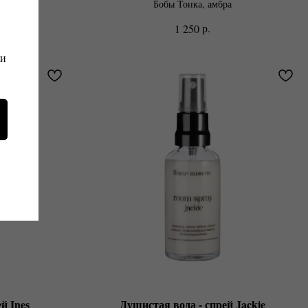
Бобы Тонка, амбра
р.
1 250
 и
й Ines
Душистая вода - спрей Jackie