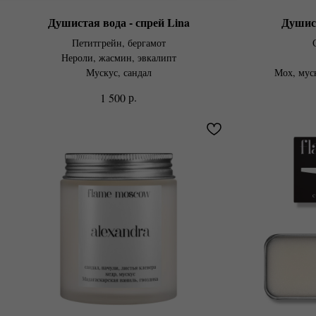
Душистая вода - спрей Lina
Душист
Петитгрейн, бергамот
Нероли, жасмин, эвкалипт
Мускус, сандал
Мох, муск
р.
1 500