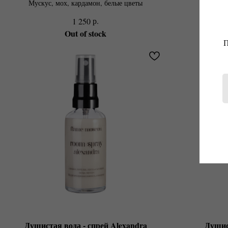
Мускус, мох, кардамон, белые цветы
В
р.
1 250
Out of stock
П
Душистая вода - спрей Alexandra
Душис