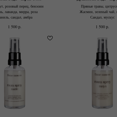
т, розовый перец, бензоин
Пряные травы, цитрус
ь, лаванда, мирра, роза
Жасмин, зеленый чай, 
аниль, сандал, амбра
Сандал, мускус
р.
р.
1 500
1 500