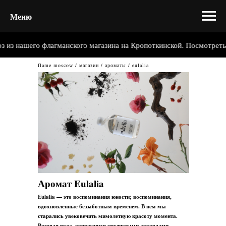
Меню
 из нашего флагманского магазина на Кропоткинской. Посмотреть 
flame moscow
/
магазин
/
ароматы
/ eulalia
Аромат Eulalia
Eulalia — это воспоминания юности; воспоминания,
вдохновленные беззаботным временем. В нем мы
старались увековечить мимолетную красоту момента.
Розовая вода, окруженная землистыми аккордами,