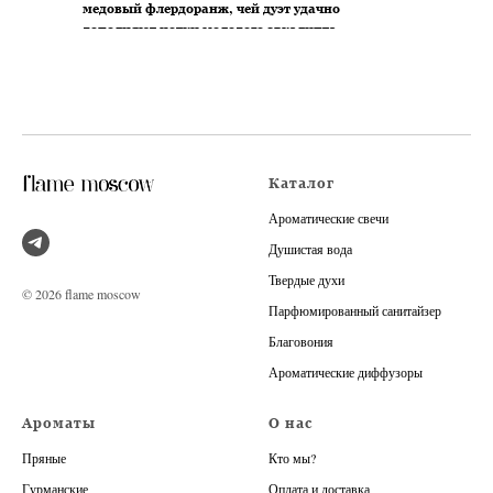
медовый флердоранж, чей дуэт удачно
дополняют нотки молодого эвкалипта.
Каталог
Ароматические свечи
Душистая вода
Твердые духи
© 2026 flame moscow
Парфюмированный санитайзер
Благовония
Ароматические диффузоры
Ароматы
О нас
Пряные
Кто мы?
Гурманские
Оплата и доставка