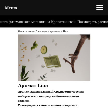
Меню
о флагманского магазина на Кропоткинской. Посмотреть располож
flame moscow
/
магазин
/
ароматы
/
l
ina
Аромат Lina
Аромат, вдохновленный Средиземноморским
побережьем и цветущими ботаническими
садами.
Главную роль в нем исполняют нероли и