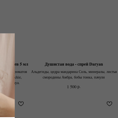
их спреев 5 мл
Душистая вода - спрей Daryan
реев 12 ароматов
Альдегиды, цедра мандарина Соль, минералы, листья
daryan, jackie,
смородины Амбра, бобы тонка, пачули
a, nina, maya.
р.
1 500