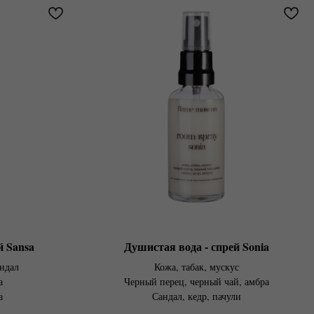
й Sansa
Душистая вода - спрей Sonia
андал
Кожа, табак, мускус
а
Черный перец, черный чай, амбра
а
Сандал, кедр, пачули