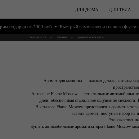
ДЛЯ ДОМА
ДЛЯ ТЕЛА
и от 2000 руб
Быстрый самовывоз из нашего флагманского маг
flame moscow
магазин
ароматические свечи
→
→
Аромат для машины — важная деталь, которая фор
пространство
Автосаше Flame Moscow — это стильные автомобильные а
дней, обеспечивая стабильное ощущение свежести. 
В каталоге Flame Moscow представлены ароматизаторы 
«свой» аромат, доступен набор из 
Это качественн
Купить автомобильные ароматизаторы Flame Moscow можн