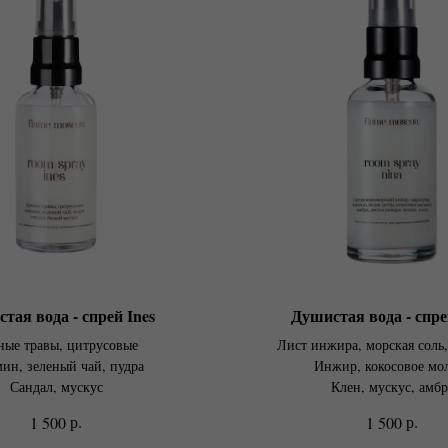
тая вода - спрей Ines
Душистая вода - спре
ные травы, цитрусовые
Лист инжира, морская соль
ин, зеленый чай, пудра
Инжир, кокосовое мо
Сандал, мускус
Клен, мускус, амбр
р.
р.
1 500
1 500