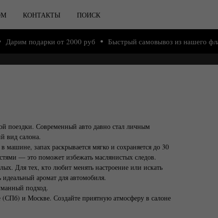
ОМ
КОНТАКТЫ
ПОИСК
дарки от 2000 руб
Быстрый самовывоз из нашего флагманского
дой поездки. Современный авто давно стал личным
й вид салона.
 машине, запах раскрывается мягко и сохраняется до 30
остями — это поможет избежать маслянистых следов.
лых. Для тех, кто любит менять настроение или искать
ь идеальный аромат для автомобиля.
уманный подход.
 (СПб) и Москве. Создайте приятную атмосферу в салоне