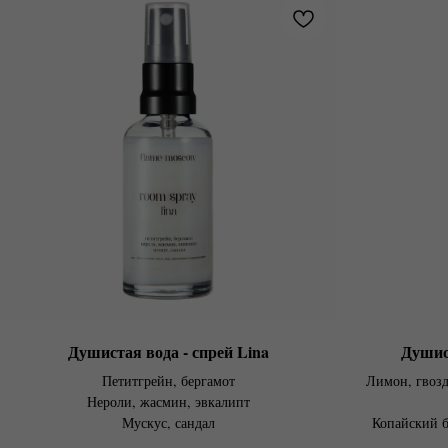
Душистая вода - спрей Lina
Душис
Петитгрейн, бергамот
Лимон, гвозд
Нероли, жасмин, эвкалипт
Мускус, сандал
Копайский б