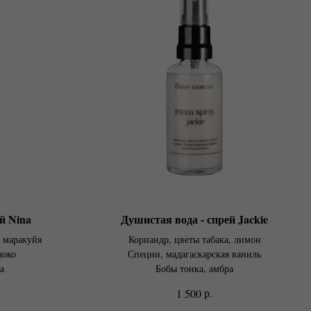
й Nina
Душистая вода - спрей Jackie
, маракуйя
Кориандр, цветы табака, лимон
локо
Специи, мадагаскарская ваниль
а
Бобы тонка, амбра
р.
1 500