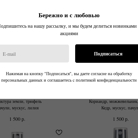
Бережно и с любовью
одпишитесь на нашу рассылку, и мы будем делиться новинками
акциями
Подписаться
Нажимая на кнопку "Подписаться", вы даете согласие на обработку
персональных данных и соглашаетесь c политикой конфиденциальности
я вода - спрей Eulalia
Душистая вода - спре
повник, розовая вода
Эвкалипт, мята, лава
ктура земли, трюфель
Кориандр, можжевельник,
ачули, мускус, лилия
Кедр, мускус, пачу
р.
р.
1 500
1 500