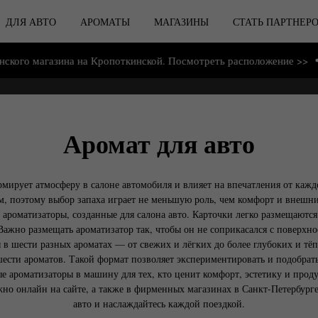
ДЛЯ АВТО
АРОМАТЫ
МАГАЗИНЫ
СТАТЬ ПАРТНЕР
азина на Кропоткинской. Посмотреть расположение >>
Дарим по
Аромат для авто
мирует атмосферу в салоне автомобиля и влияет на впечатления от каж
м, поэтому выбор запаха играет не меньшую роль, чем комфорт и внешни
роматизаторы, созданные для салона авто. Карточки легко размещаются в
Важно размещать ароматизатор так, чтобы он не соприкасался с поверхн
в шести разных ароматах — от свежих и лёгких до более глубоких и тёп
шести ароматов. Такой формат позволяет экспериментировать и подобрат
ые ароматизаторы в машину для тех, кто ценит комфорт, эстетику и прод
о онлайн на сайте, а также в фирменных магазинах в Санкт-Петербурге
авто и наслаждайтесь каждой поездкой.