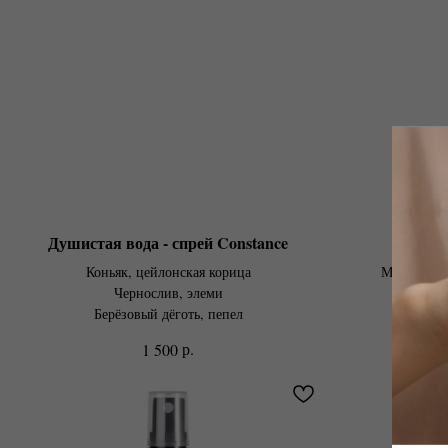
Душистая вода - спрей Constance
Душист
Коньяк, цейлонская корица
Металличес
Чернослив, элеми
Птичье м
Берёзовый дёготь, пепел
Кашме
р.
1 500