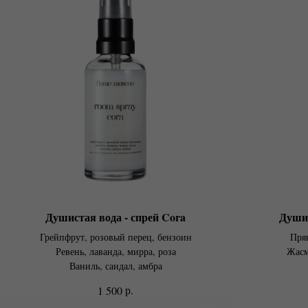
Душистая вода - спрей Cora
Душис
Грейпфрут, розовый перец, бензоин
Пря
Ревень, лаванда, мирра, роза
Жасм
Ваниль, сандал, амбра
р.
1 500