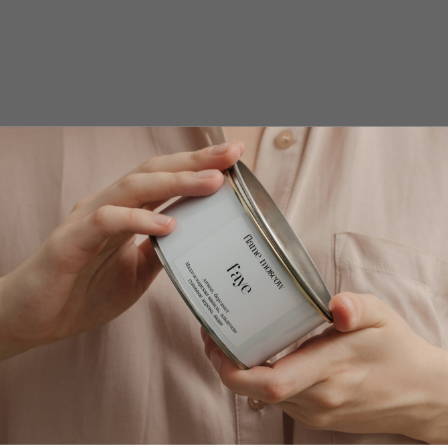
ая вода - спрей Grace
Набор миниатюр ароматическ
кая искра, подснежник, мята
Набор миниатюр ароматических сп
олоко, ледяная груша, орис
по 5 мл: sonia, anna, ines, marie, 
ран, белая амбра, сандал
alexandra, cora, veronica, giann
р.
р.
1 500
2 100