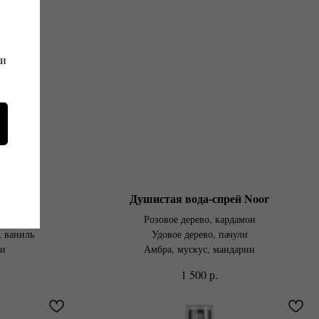
 и
й Vanda
Душистая вода-спрей Noor
нда
Розовое дерево, кардамон
 ваниль
Удовое дерево, пачули
ли
Амбра, мускус, мандарин
р.
1 500