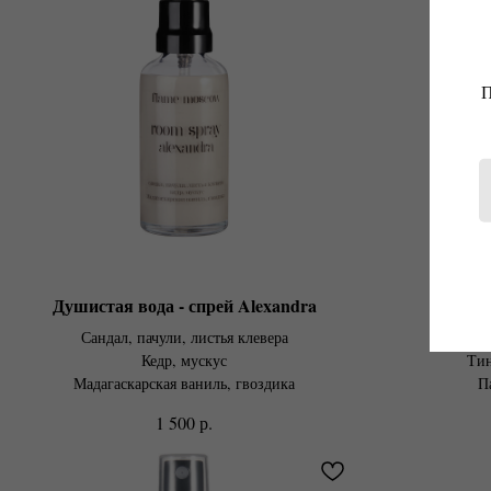
П
Душистая вода - спрей Alexandra
Душиста
Сандал, пачули, листья клевера
Ши
Кедр, мускус
Тин
Мадагаскарская ваниль, гвоздика
П
р.
1 500