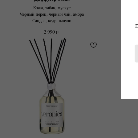
Кожа, табак, мускус
Грейпфру
Черный перец, черный чай, амбра
Ревен
Сандал, кедр, пачули
В
П
р.
2 990