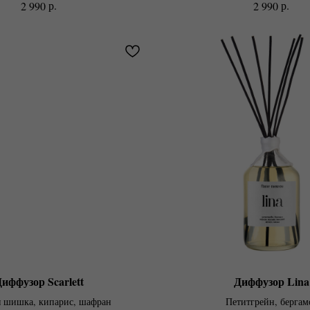
р.
р.
2 990
2 990
иффузор Scarlett
Диффузор Lina
я шишка, кипарис, шафран
Петитгрейн, бергам