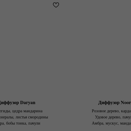
Диффузор Daryan
Диффузор Noor
егиды, цедра мандарина
Розовое дерево, кард
инералы, листья смородины
Удовое дерево, пачу
ра, бобы тонка, пачули
Амбра, мускус, манд