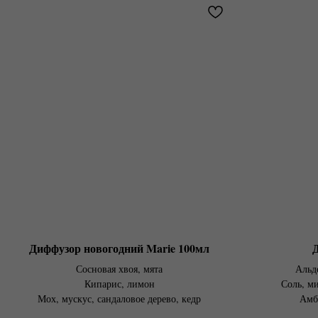
Диффузор новогодний Marie 100мл
Сосновая хвоя, мята
Альд
Кипарис, лимон
Соль, м
Мох, мускус, сандаловое дерево, кедр
Амб