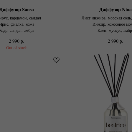
Диффузор Sansa
Диффузор Nina
рус, кардамон, сандал
Лист инжира, морская соль
Ирис, фиалка, кожа
Инжир, кокосовое мо
Кедр, сандал, амбра
Клен, мускус, амбр
р.
р.
2 990
2 990
Out of stock