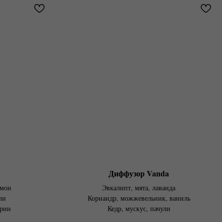
Диффузор Vanda
амон
Эвкалипт, мята, лаванда
ли
Кориандр, можжевельник, ваниль
арин
Кедр, мускус, пачули