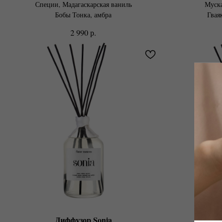
Специи, Мадагаскарская ваниль
Муска
Бобы Тонка, амбра
Гваяк
р.
2 990
Диффузор Sonia