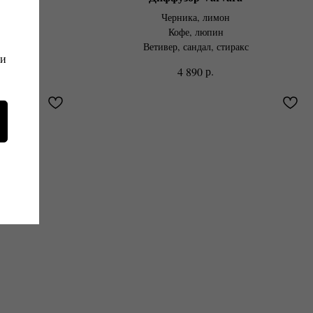
клевера
Черника, лимон
Кофе, люпин
воздика
Ветивер, сандал, стиракс
 и
р.
4 890