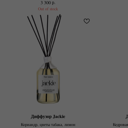
р.
3 300
Out of stock
Диффузор Jackie
Д
Кориандр, цветы табака, лимон
Кедрова