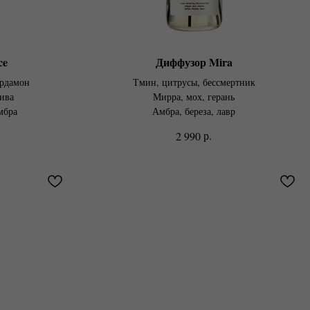
ce
Диффузор Mira
ардамон
Тмин, цитрусы, бессмертник
ива
Мирра, мох, герань
мбра
Амбра, береза, лавр
р.
2 990