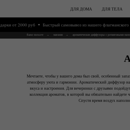
ДЛЯ ДОМА
ДЛЯ ТЕЛА
2000 руб
Быстрый самовывоз из нашего флагманского магазина 
flame moscow
магазин
ароматические диффузоры с ротанговыми пал
→
→
А
Мечтаете, чтобы у вашего дома был свой, особенный запа
атмосферу уюта и гармонии. Ароматический диффузор на
вкуса и настроения. Для вечеринки с друзьями подойдут
коллекция ароматов, в которой вы обязательно найдете 
Спустя время воздух наполня