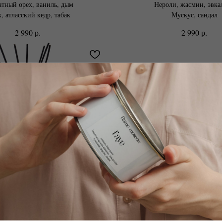
тный орех, ваниль, дым​
Нероли, жасмин, эвка
, атласский кедр, табак​
Мускус, сандал
р.
р.
2 990
2 990
Диффузор Cora
Диффузор Alexan