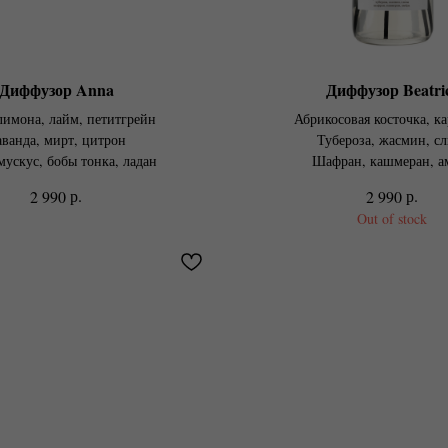
Диффузор Anna
Диффузор Beatri
лимона, лайм, петитгрейн
Абрикосовая косточка, к
ванда, мирт, цитрон
Тубероза, жасмин, сл
мускус, бобы тонка, ладан
Шафран, кашмеран, а
р.
р.
2 990
2 990
Out of stock