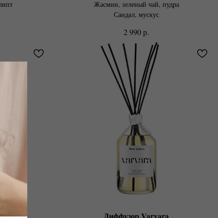
липт
Жасмин, зеленый чай, пудра
Сандал, мускус
р.
2 990
dra
Диффузор Varvara