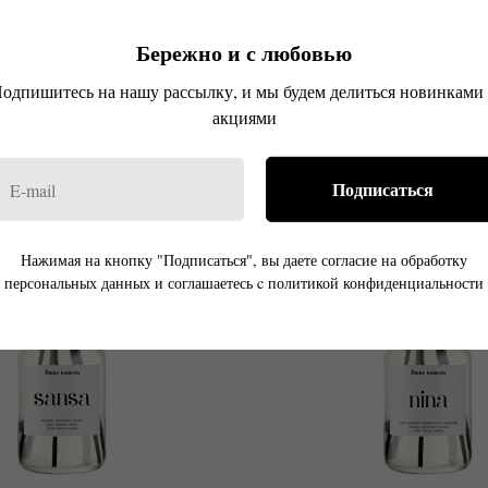
т, розовый перец, бензоин
Сандал, пачули, листья 
Бережно и с любовью
ь, лаванда, мирра, роза
Кедр, мускус
аниль, сандал, амбра
Мадагаскарская ваниль, г
одпишитесь на нашу рассылку, и мы будем делиться новинками
р.
р.
2 990
2 990
акциями
Подписаться
Нажимая на кнопку "Подписаться", вы даете согласие на обработку
персональных данных и соглашаетесь c политикой конфиденциальности