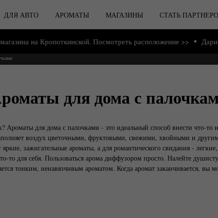
ДЛЯ АВТО
АРОМАТЫ
МАГАЗИНЫ
СТАТЬ ПАРТНЕР
на Кропоткинской. Посмотреть расположение >>
Дарим подарки
очками
роматы для дома с палочка
х? Ароматы для дома с палочками - это идеальный способ внести что-т
полняет воздух цветочными, фруктовыми, свежими, хвойными и другими 
 яркие, зажигательные ароматы, а для романтического свидания - легкие,
что-то для себя. Пользоваться арома диффузором просто. Налейте душист
ется тонким, ненавязчивым ароматом. Когда аромат заканчивается, вы м