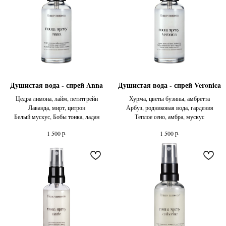
Душистая вода - спрей Anna
Душистая вода - спрей Veronica
Цедра лимона, лайм, петитгрейн
Хурма, цветы бузины, амбретта
Лаванда, мирт, цитрон
Арбуз, родниковая вода, гардения
Белый мускус, Бобы тонка, ладан
Теплое сено, амбра, мускус
р.
р.
1 500
1 500