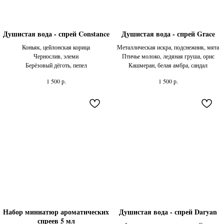
Душистая вода - спрей Constance
Душистая вода - спрей Grace
Коньяк, цейлонская корица
Металлическая искра, подснежник, мята
Чернослив, элеми
Птичье молоко, ледяная груша, орис
Берёзовый дёготь, пепел
Кашмеран, белая амбра, сандал
р.
р.
1 500
1 500
Набор миниатюр ароматических
Душистая вода - спрей Daryan
спреев 5 мл