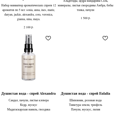
Альдегиды, цедра мандарина Соль,
Набор миниатюр ароматических спреев 12
минералы, листья смородины Амбра, бобы
ароматов по 5 мл: sonia, anna, ines, marie,
тонка, пачули
daryan, jackie, alexandra, cora, veronica,
р.
1 500
gianna, nina, maya.
р.
2 100
Душистая вода - спрей Alexandra
Душистая вода - спрей Eulalia
Сандал, пачули, листья клевера
Шиповник, розовая вода
Кедр, мускус
Тинктура земли, трюфель
Мадагаскарская ваниль, гвоздика
Пачули, мускус, лилия