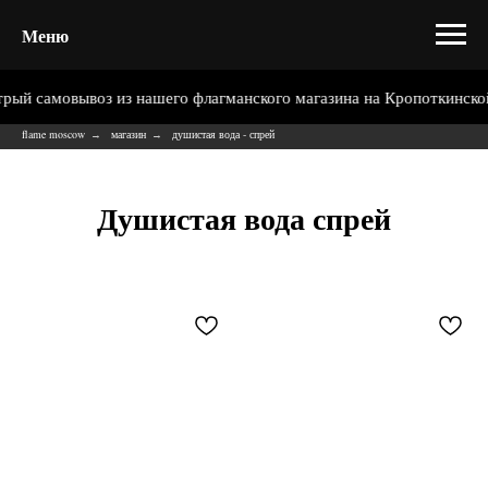
Меню
амовывоз из нашего флагманского магазина на Кропоткинской. По
flame moscow
магазин
душистая вода - спрей
→
→
Душистая вода спрей