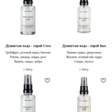
Душистая вода - спрей Cora
Душистая вода - спрей Ines
Грейпфрут, розовый перец, бензоин
Пряные травы, цитрусовые
Ревень, лаванда, мирра, роза
Жасмин, зеленый чай, пудра
Ваниль, сандал, амбра
Сандал, мускус
р.
р.
1 500
1 500