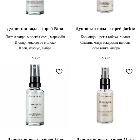
Душистая вода - спрей Nina
Душистая вода - спрей Jackie
Лист инжира, морская соль, маракуйя
Кориандр, цветы табака, лимон
Инжир, кокосовое молоко
Специи, мадагаскарская ваниль
Клен, мускус, амбра
Бобы тонка, амбра
р.
р.
1 500
1 500
Душистая вода - спрей Lina
Душистая вода - спрей Maya