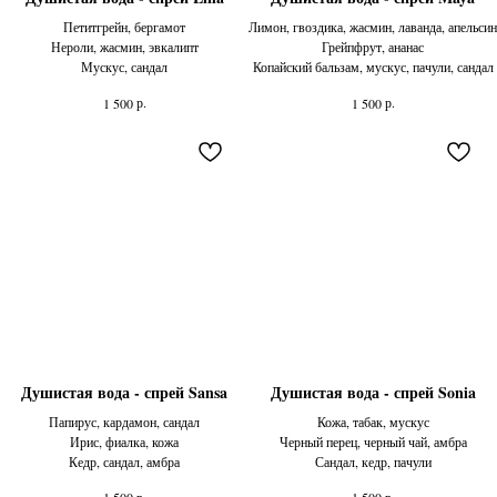
Петитгрейн, бергамот
Лимон, гвоздика, жасмин, лаванда, апельсин
Нероли, жасмин, эвкалипт
Грейпфрут, ананас
Мускус, сандал
Копайский бальзам, мускус, пачули, сандал
р.
р.
1 500
1 500
Душистая вода - спрей Sansa
Душистая вода - спрей Sonia
Папирус, кардамон, сандал
Кожа, табак, мускус
Ирис, фиалка, кожа
Черный перец, черный чай, амбра
Кедр, сандал, амбра
Сандал, кедр, пачули
р.
р.