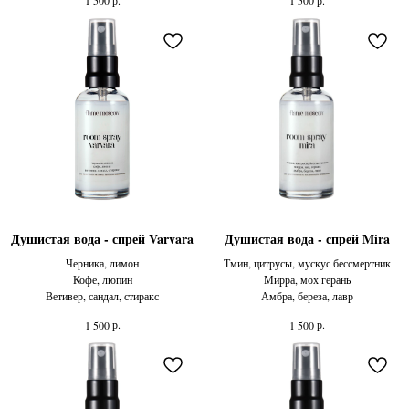
1 500
1 500
Душистая вода - спрей Varvara
Душистая вода - спрей Mira
Черника, лимон
Тмин, цитрусы, мускус бессмертник
Кофе, люпин
Мирра, мох герань
Ветивер, сандал, стиракс
Амбра, береза, лавр
р.
р.
1 500
1 500