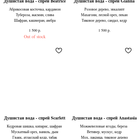
Душистая вода - спрей Beatrice
Душистая вода - спрей Gianna
Абрикосовая косточка, кардамон
Розовое дерево, эвкалипт
Тубероза, жасмин, слива
Махагони, лесной орех, пекан
Шафран, кашмеран, амбра
Тиковое дерево, сандал, кедр
р.
р.
1 500
1 500
Out of stock
Душистая вода - спрей Scarlett
Душистая вода - спрей Anastasia
Кедровая шишка, кипарис, шафран
Можжевеловые ягоды, береза
Мускатный орех, ваниль, дым​
Ветивер, мускус, кедр
Гваяк, атласский кедр, табак​
Мох, лакрица, тиковое дерево