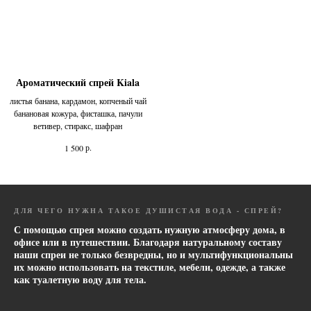
Ароматический спрей Kiala
листья банана, кардамон, копченый чай
банановая кожура, фисташка, пачули
ветивер, стиракс, шафран
р.
1 500
ДЛЯ ЧЕГО НУЖНА ТАКОЕ ДУШИСТАЯ ВОДА - СПРЕЙ?
С помощью спрея можно создать нужную атмосферу дома, в
офисе или в путешествии. Благодаря натуральному составу
наши спреи не только безвредны, но и мультифункциональны
их можно использовать на текстиле, мебели, одежде, а также
как туалетную воду для тела.