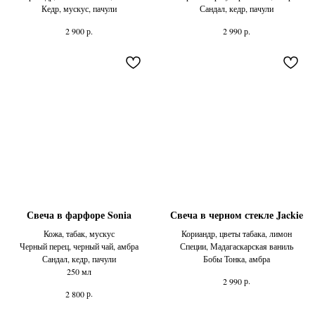
Кедр, мускус, пачули
Сандал, кедр, пачули
р.
р.
2 900
2 990
Свеча в фарфоре Sonia
Свеча в черном стекле Jackie
Кожа, табак, мускус
Кориандр, цветы табака, лимон
Черный перец, черный чай, амбра
Специи, Мадагаскарская ваниль
Сандал, кедр, пачули
Бобы Тонка, амбра
250 мл
р.
2 990
р.
2 800