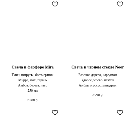
Свеча в фарфоре Mira
Свеча в черном стекле Noor
Тмин, цитрусы, бессмертник
Розовое дерево, кардамон
Мирра, мох, герань
Удовое дерево, пачули
Амбра, береза, лавр
Амбра, мускус, мандарин
250 мл
р.
2 990
р.
2 800