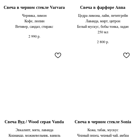
Свеча в черном стекле Varvara
Свеча в фарфоре Anna
Черника, лимон
Цедра лимона, лайм, петитгрейн
Кофе, люпин
Лаванда, мирт, цитрон
Ветивер, сандал, стиракс
Белый мускус, бобы тонка, ладан
250 мл
р.
2 990
р.
2 800
Свеча Вуд / Wood серая Vanda
Свеча в черном стекле Sonia
Эвкалипт, мята, лаванда
Кожа, табак, мускус
Кориандр, можжевельник, ваниль
Черный перец, черный чай, амбра