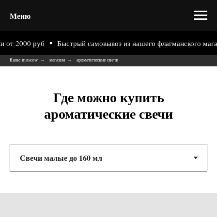
Меню
0 руб
Быстрый самовывоз из нашего флагманского магазина на 
flame moscow
магазин
ароматические свечи
→
→
Где можно купить
ароматические свечи