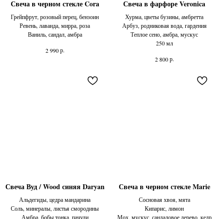
Свеча в черном стекле Cora
Свеча в фарфоре Veronica
Грейпфрут, розовый перец, бензоин
Хурма, цветы бузины, амбретта
Ревень, лаванда, мирра, роза
Арбуз, родниковая вода, гардения
Ваниль, сандал, амбра
Теплое сено, амбра, мускус
250 мл
р.
2 990
р.
2 800
Свеча Вуд / Wood синяя Daryan
Свеча в черном стекле Marie
Альдегиды, цедра мандарина
Сосновая хвоя, мята
Соль, минералы, листья смородины
Кипарис, лимон
Амбра, бобы тонка, пачули
Мох, мускус, сандаловое дерево, кедр