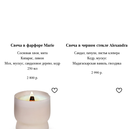
Свеча в фарфоре Marie
Свеча в черном стекле Alexandra
Сосновая хвоя, мята
Сандал, пачули, листья клевера
Кипарис, лимон
Кедр, мускус
Мох, мускус, сандаловое дерево, кедр
Мадагаскарская ваниль, гвоздика
250 мл
р.
2 990
р.
2 800