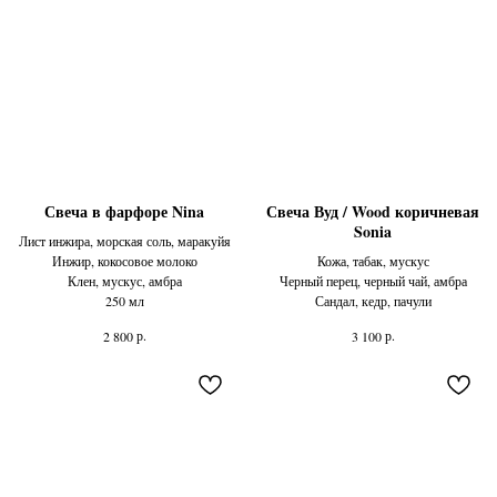
Свеча в фарфоре Nina
Свеча Вуд / Wood коричневая
Sonia
Лист инжира, морская соль, маракуйя
Инжир, кокосовое молоко
Кожа, табак, мускус
Клен, мускус, амбра
Черный перец, черный чай, амбра
250 мл
Сандал, кедр, пачули
р.
р.
2 800
3 100