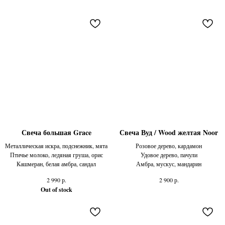
Свеча большая Grace
Свеча Вуд / Wood желтая Noor
Металлическая искра, подснежник, мята
Розовое дерево, кардамон
Птичье молоко, ледяная груша, орис
Удовое дерево, пачули
Кашмеран, белая амбра, сандал
Амбра, мускус, мандарин
р.
р.
2 990
2 900
Out of stock