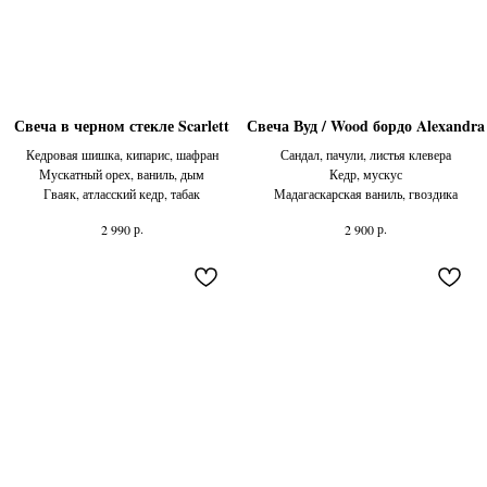
Свеча в черном стекле Scarlett
Свеча Вуд / Wood бордо Alexandra
Кедровая шишка, кипарис, шафран
Сандал, пачули, листья клевера
Мускатный орех, ваниль, дым​
Кедр, мускус
Гваяк, атласский кедр, табак​
Мадагаскарская ваниль, гвоздика
р.
р.
2 990
2 900