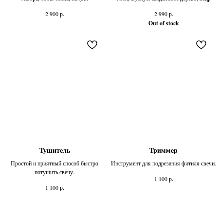
р.
р.
2 900
2 990
Out of stock
Тушитель
Триммер
Простой и приятный способ быстро
Инструмент для подрезания фитиля свечи.
потушить свечу.
р.
1 100
р.
1 100