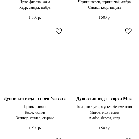
Ирис, фиалка, кожа
Черный перец, черный чай, амбра
Кедр, сандал, амбра
Сандал, кедр, пачули
р.
р.
1 500
1 500
Душистая вода - спрей Varvara
Душистая вода - спрей Mira
Черника, лимон
Тмин, цитрусы, мускус бессмертник
Кофе, люпин
Мирра, мох герань
Ветивер, сандал, стиракс
Амбра, береза, лавр
р.
р.
1 500
1 500