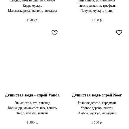
Сандал, пачули, листья клевера
Шиповник, розовая вода
Кедр, мускус
Тинктура земли, трюфель
Мадагаскарская ваниль, гвоздика
Пачули, мускус, лилия
р.
р.
1 500
1 500
Душистая вода - спрей Vanda
Душистая вода-спрей Noor
Эвкалипт, мята, лаванда
Розовое дерево, кардамон
Кориандр, можжевельник, ваниль
Удовое дерево, пачули
Кедр, мускус, пачули
Амбра, мускус, мандарин
р.
р.
1 500
1 500