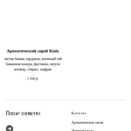
Ароматический спрей Kiala
листья банана, кардамон, копченый чай
банановая кожура, фисташка, пачули
ветивер, стиракс, шафран
р.
1 500
Каталог
Ароматические свечи
Душистая вода