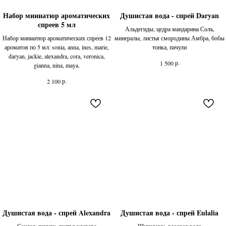
Набор миниатюр ароматических
Душистая вода - спрей Daryan
спреев 5 мл
Альдегиды, цедра мандарина Соль,
Набор миниатюр ароматических спреев 12
минералы, листья смородины Амбра, бобы
ароматов по 5 мл: sonia, anna, ines, marie,
тонка, пачули
daryan, jackie, alexandra, cora, veronica,
р.
1 500
gianna, nina, maya.
р.
2 100
Душистая вода - спрей Alexandra
Душистая вода - спрей Eulalia