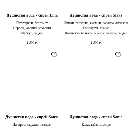
Душистая вода - спрей Lina
Душистая вода - спрей Maya
Петитгрейн, бергамот
Лимон, гвоздика, жасмин, лаванда, апельсин
Нероли, жасмин, эвкалипт
Грейпфрут, ананас
Мускус, сандал
Копайский бальзам, мускус, пачули, сандал
р.
р.
1 500
1 500
Душистая вода - спрей Sansa
Душистая вода - спрей Sonia
Папирус, кардамон, сандал
Кожа, табак, мускус