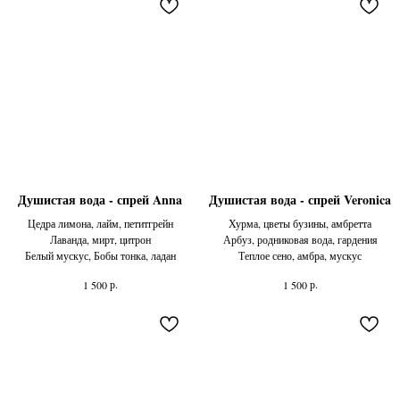
Душистая вода - спрей Anna
Душистая вода - спрей Veronica
Цедра лимона, лайм, петитгрейн
Хурма, цветы бузины, амбретта
Лаванда, мирт, цитрон
Арбуз, родниковая вода, гардения
Белый мускус, Бобы тонка, ладан
Теплое сено, амбра, мускус
р.
р.
1 500
1 500