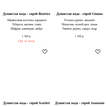
Душистая вода - спрей Beatrice
Душистая вода - спрей Gianna
Абрикосовая косточка, кардамон
Розовое дерево, эвкалипт
Тубероза, жасмин, слива
Махагони, лесной орех, пекан
Шафран, кашмеран, амбра
Тиковое дерево, сандал, кедр
р.
р.
1 500
1 500
Out of stock
Душистая вода - спрей Scarlett
Душистая вода - спрей Anastasia