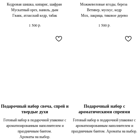
Кедровая шишка, кипарис, шафран
Можжевеловые ягоды, береза
Мускатный орех, ваниль, дым​
Ветивер, мускус, кедр
Гваяк, атласский кедр, табак​
Мох, лакрица, тиковое дерево
р.
р.
1 500
1 500
Подарочный набор свеча, спрей и
Подарочный набор с
твердые духи
ароматическими спреями
Готовый набор в подарочной упаковке с
Готовый набор в подарочной упаковке с
ароматизированным наполнителем и
ароматизированным наполнителем и
праздничным бантом.
праздничным бантом. Ароматы на выбор.
Ароматы на выбор.