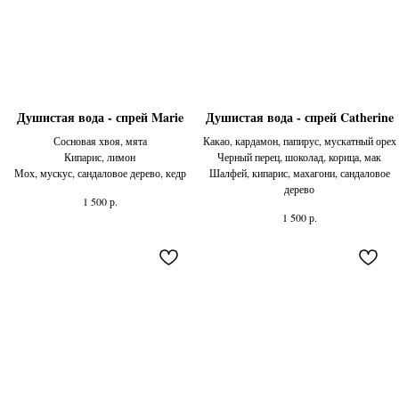
Душистая вода - спрей Marie
Душистая вода - спрей Catherine
Сосновая хвоя, мята
Какао, кардамон, папирус, мускатный орех
Кипарис, лимон
Черный перец, шоколад, корица, мак
Мох, мускус, сандаловое дерево, кедр
Шалфей, кипарис, махагони, сандаловое
дерево
р.
1 500
р.
1 500