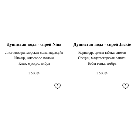
Душистая вода - спрей Nina
Душистая вода - спрей Jackie
Лист инжира, морская соль, маракуйя
Кориандр, цветы табака, лимон
Инжир, кокосовое молоко
Специи, мадагаскарская ваниль
Клен, мускус, амбра
Бобы тонка, амбра
р.
р.
1 500
1 500