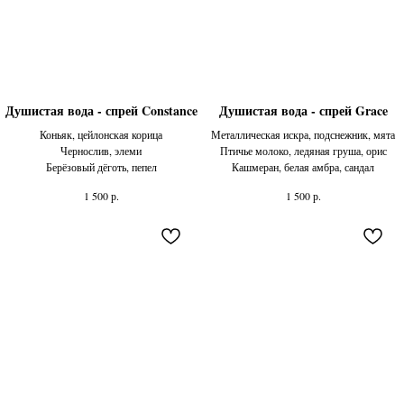
Душистая вода - спрей Constance
Душистая вода - спрей Grace
Коньяк, цейлонская корица
Металлическая искра, подснежник, мята
Чернослив, элеми
Птичье молоко, ледяная груша, орис
Берёзовый дёготь, пепел
Кашмеран, белая амбра, сандал
р.
р.
1 500
1 500