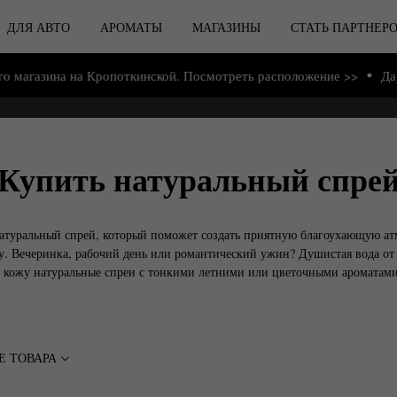
ДЛЯ АВТО
АРОМАТЫ
МАГАЗИНЫ
СТАТЬ ПАРТНЕР
а на Кропоткинской. Посмотреть расположение >>
Дарим подарк
Купить натуральный спре
атуральный спрей, который поможет создать приятную благоухающую ат
ду. Вечеринка, рабочий день или романтический ужин? Душистая вода от
а кожу натуральные спреи с тонкими летними или цветочными ароматами
Е ТОВАРА