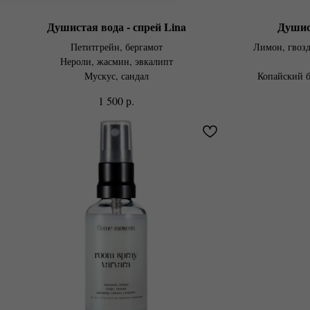
Душистая вода - спрей Lina
Душис
Петитгрейн, бергамот
Лимон, гвозд
Нероли, жасмин, эвкалипт
Мускус, сандал
Копайский б
р.
1 500