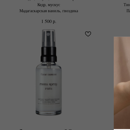
Кедр, мускус
Тин
Мадагаскарская ваниль, гвоздика
П
р.
1 500