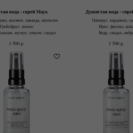
тая вода - спрей Maya
Душистая вода - спре
ика, жасмин, лаванда, апельсин
Папирус, кардамон, с
Грейпфрут, ананас
Ирис, фиалка, кож
альзам, мускус, пачули, сандал
Кедр, сандал, амбр
р.
р.
1 500
1 500