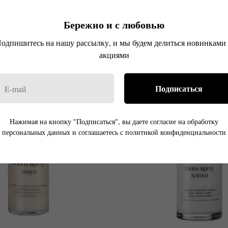
тая вода - спрей Ines
Душистая вода - спре
ные травы, цитрусовые
Лист инжира, морская соль
Бережно и с любовью
ин, зеленый чай, пудра
Инжир, кокосовое мо
Сандал, мускус
Клен, мускус, амбр
одпишитесь на нашу рассылку, и мы будем делиться новинками
акциями
р.
р.
1 500
1 500
Подписаться
Нажимая на кнопку "Подписаться", вы даете согласие на обработку
персональных данных и соглашаетесь c политикой конфиденциальности