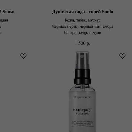
й Sansa
Душистая вода - спрей Sonia
андал
Кожа, табак, мускус
а
Черный перец, черный чай, амбра
а
Сандал, кедр, пачули
р.
1 500