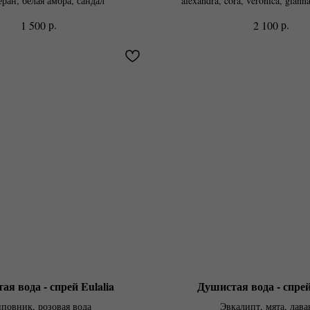
ран, белая амбра, сандал
alexandra, cora, veronica, giann
р.
р.
1 500
2 100
я вода - спрей Eulalia
Душистая вода - спре
повник, розовая вода
Эвкалипт, мята, лава