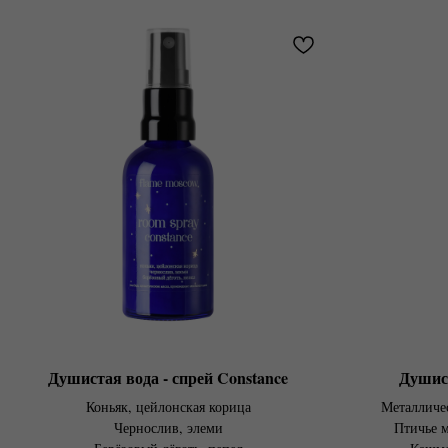
Душистая вода - спрей Constance
Душист
Коньяк, цейлонская корица
Металличес
Чернослив, элеми
Птичье м