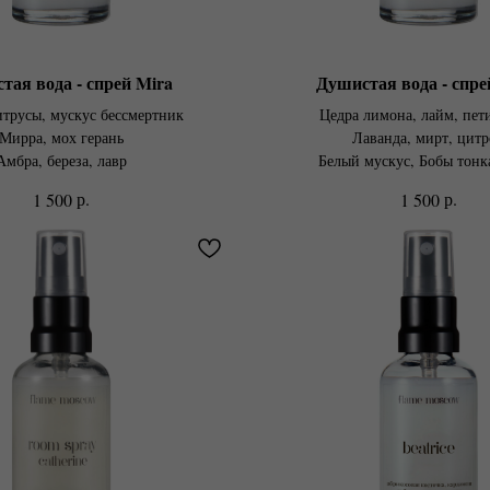
тая вода - спрей Mira
Душистая вода - спре
трусы, мускус бессмертник
Цедра лимона, лайм, пет
Мирра, мох герань
Лаванда, мирт, цит
Амбра, береза, лавр
Белый мускус, Бобы тонка
р.
р.
1 500
1 500