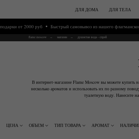
ДЛЯ ДОМА
ДЛЯ ТЕЛА
 2000 руб
Быстрый самовывоз из нашего флагманского магазин
flame moscow
магазин
душистая вода - спрей
→
→
В интернет-магазине Flame Moscow вы можете купить н
несколько ароматов и использовать их по разному пово
туалетную воду. Нанесите н
ЦЕНА
ОБЪЕМ
ТИП ТОВАРА
АРОМАТ
НАЛИЧИ