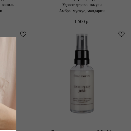
 ваниль
Удовое дерево, пачули
ли
Амбра, мускус, мандарин
р.
1 500