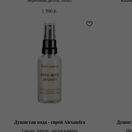
Берёзовый дёготь, пепел
Кашме
р.
1 500
Душистая вода - спрей Alexandra
Душиста
Сандал, пачули, листья клевера
Ши