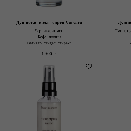
Душистая вода - спрей Varvara
Душис
Черника, лимон
Тмин, ци
Кофе, люпин
Ветивер, сандал, стиракс
р.
1 500