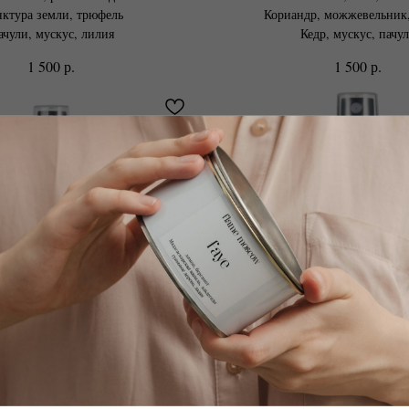
ктура земли, трюфель
Кориандр, можжевельник,
ачули, мускус, лилия
Кедр, мускус, пачу
р.
р.
1 500
1 500