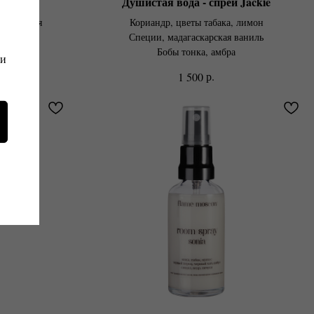
й Nina
Душистая вода - спрей Jackie
, маракуйя
Кориандр, цветы табака, лимон
локо
Специи, мадагаскарская ваниль
а
Бобы тонка, амбра
 и
р.
1 500