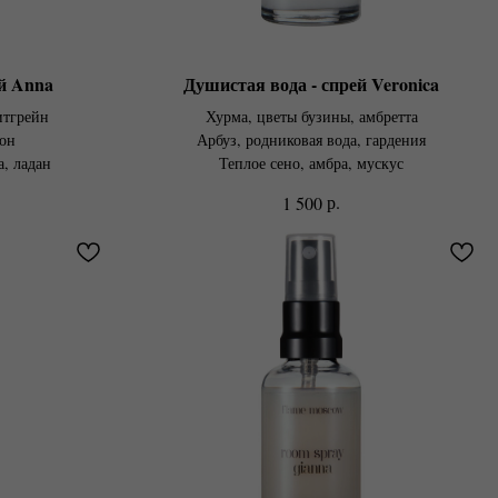
й Anna
Душистая вода - спрей Veronica
итгрейн
Хурма, цветы бузины, амбретта
рон
Арбуз, родниковая вода, гардения
, ладан
Теплое сено, амбра, мускус
р.
1 500