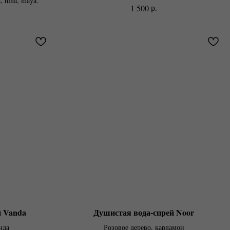
a, nina, maya.
р.
1 500
й Vanda
Душистая вода-спрей Noor
нда
Розовое дерево, кардамон