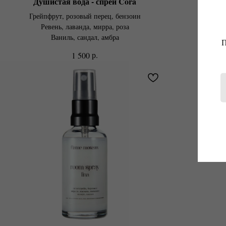
Душистая вода - спрей Cora
Душис
Грейпфрут, розовый перец, бензоин
Пря
Ревень, лаванда, мирра, роза
Жасм
Ваниль, сандал, амбра
П
р.
1 500