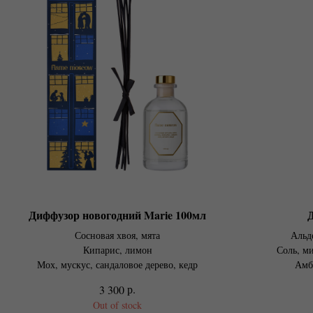
Диффузор новогодний Marie 100мл
Сосновая хвоя, мята
Альд
Кипарис, лимон
Соль, м
Мох, мускус, сандаловое дерево, кедр
Амб
р.
3 300
Out of stock