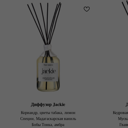
Диффузор Jackie
Д
Кориандр, цветы табака, лимон
Кедрова
Специи, Мадагаскарская ваниль
Муска
Бобы Тонка, амбра
Гваяк