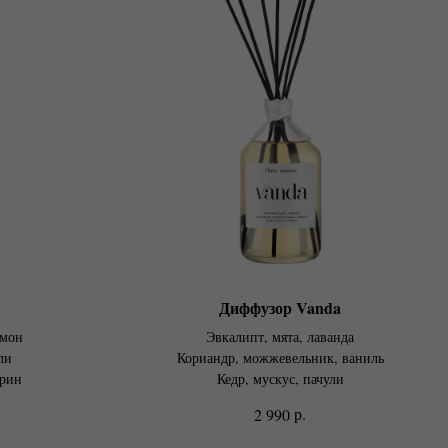
Диффузор Vanda
амон
Эвкалипт, мята, лаванда
ли
Кориандр, можжевельник, ваниль
арин
Кедр, мускус, пачули
р.
2 990