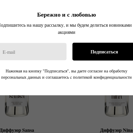
ь, лаванда, мирра, роза
Кедр, мускус
аниль, сандал, амбра
Мадагаскарская ваниль, г
Бережно и с любовью
р.
р.
2 990
2 990
одпишитесь на нашу рассылку, и мы будем делиться новинками
акциями
Подписаться
Нажимая на кнопку "Подписаться", вы даете согласие на обработку
персональных данных и соглашаетесь c политикой конфиденциальности
Диффузор Sansa
Диффузор Nina