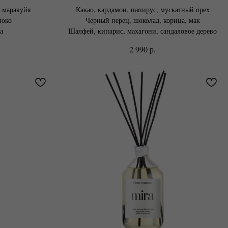
, маракуйя
Какао, кардамон, папирус, мускатный орех
локо
Черный перец, шоколад, корица, мак
а
Шалфей, кипарис, махагони, сандаловое дерево
р.
2 990