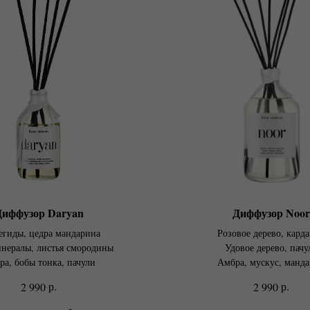
Диффузор Daryan
Диффузор Noor
егиды, цедра мандарина
Розовое дерево, кард
инералы, листья смородины
Удовое дерево, пачу
ра, бобы тонка, пачули
Амбра, мускус, манд
р.
р.
2 990
2 990