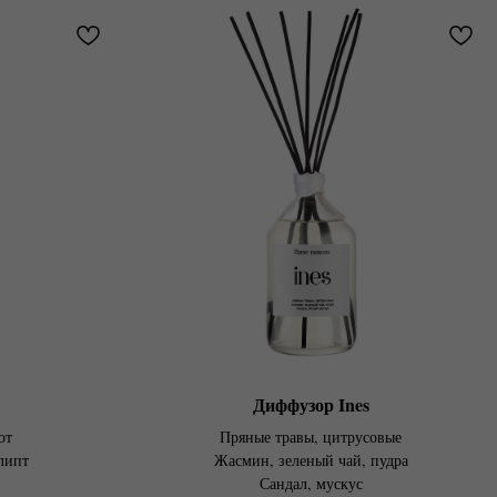
Диффузор Ines
от
Пряные травы, цитрусовые
липт
Жасмин, зеленый чай, пудра
Сандал, мускус