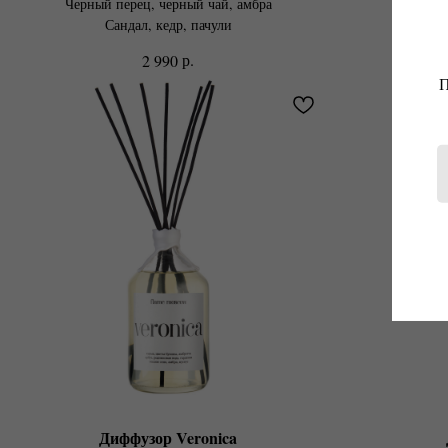
Черный перец, черный чай, амбра
Ревен
Сандал, кедр, пачули
В
р.
2 990
П
Диффузор Veronica