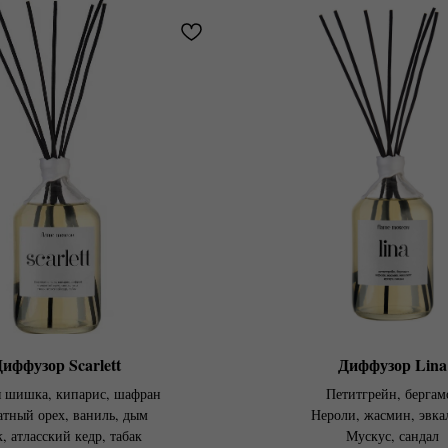
иффузор Scarlett
Диффузор Lina
я шишка, кипарис, шафран
Петитгрейн, бергам
тный орех, ваниль, дым​
Нероли, жасмин, эвка
, атласский кедр, табак​
Мускус, сандал