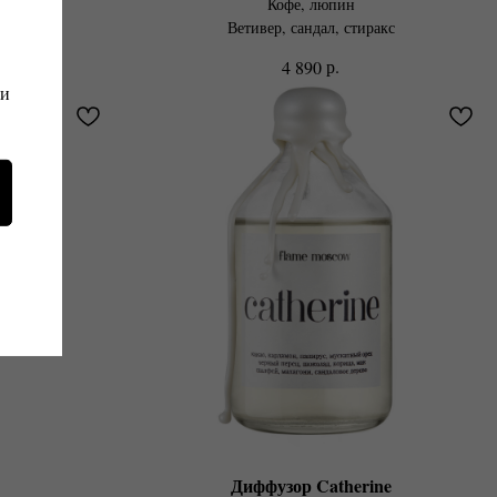
Кофе, люпин
воздика
Ветивер, сандал, стиракс
р.
4 890
 и
Диффузор Catherine