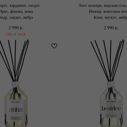
рус, кардамон, сандал
Лист инжира, морская соль
Ирис, фиалка, кожа
Инжир, кокосовое мо
Кедр, сандал, амбра
Клен, мускус, амбр
р.
р.
2 990
2 990
Out of stock