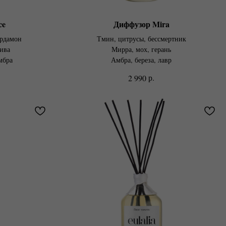
ce
Диффузор Mira
ардамон
Тмин, цитрусы, бессмертник
ива
Мирра, мох, герань
мбра
Амбра, береза, лавр
р.
2 990