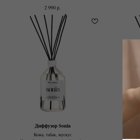
р.
2 990
Диффузор Sonia
Кожа, табак, мускус
Грейпфру