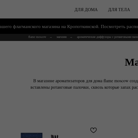
ДЛЯ ДОМА
ДЛЯ ТЕЛА
манского магазина на Кропоткинской. Посмотреть расположение >
flame moscow
магазин
ароматические диффузоры с ротанговыми пал
→
→
Ма
В магазине ароматизаторов для дома flame moscow соз
вставлены ротанговые палочки, сквозь которые запах рас