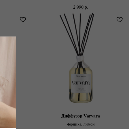
р.
2 990
dra
Диффузор Varvara
клевера
Черника, лимон