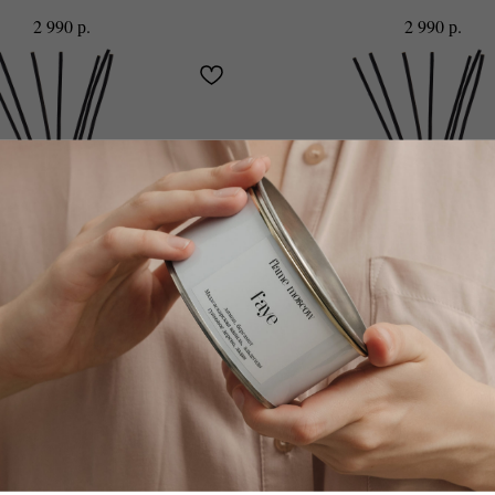
р.
р.
2 990
2 990
Диффузор Cora
Диффузор Alexan
т, розовый перец, бензоин
Сандал, пачули, листья 