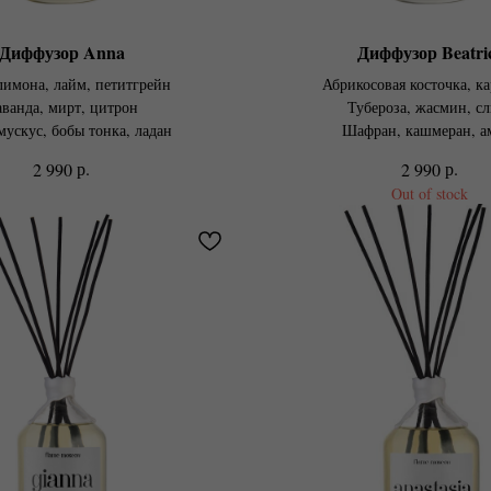
Диффузор Anna
Диффузор Beatri
лимона, лайм, петитгрейн
Абрикосовая косточка, к
ванда, мирт, цитрон
Тубероза, жасмин, сл
мускус, бобы тонка, ладан
Шафран, кашмеран, а
р.
р.
2 990
2 990
Out of stock