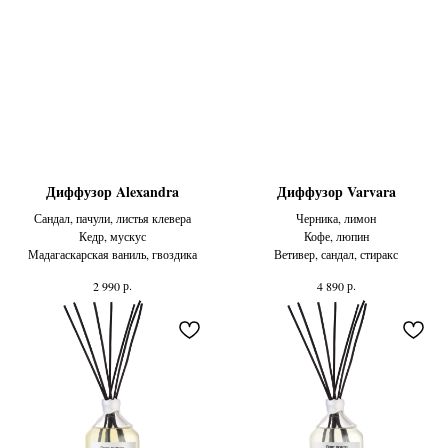
Диффузор Alexandra
Диффузор Varvara
Сандал, пачули, листья клевера
Черника, лимон
Кедр, мускус
Кофе, люпин
Мадагаскарская ваниль, гвоздика
Ветивер, сандал, стиракс
р.
р.
2 990
4 890