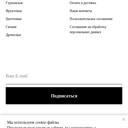
Гурманские
Оплата и доставка
Фруктовые
Наши контакты
Цветочные
Пользовательское соглашение
Свежие
Соглашение на обработку
персональных данных
Древесные
Подписаться
Нажимая на кнопку "Подписаться", вы даете согласие на
Мы используем cookie-файлы.
обработку персональных данных и соглашаетесь c политикой
Продолжая пользоваться сайтом, вы соглашаетесь с