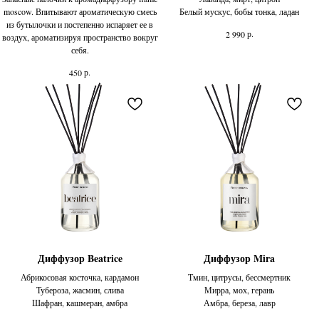
moscow. Впитывают ароматическую смесь
Белый мускус, бобы тонка, ладан
из бутылочки и постепенно испаряет ее в
р.
2 990
воздух, ароматизируя пространство вокруг
себя.
р.
450
Диффузор Beatrice
Диффузор Mira
Абрикосовая косточка, кардамон
Тмин, цитрусы, бессмертник
Тубероза, жасмин, слива
Мирра, мох, герань
Шафран, кашмеран, амбра
Амбра, береза, лавр