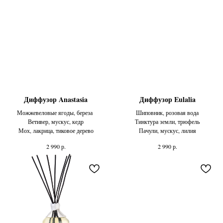
Диффузор Anastasia
Диффузор Eulalia
Можжевеловые ягоды, береза
Шиповник, розовая вода
Ветивер, мускус, кедр
Тинктура земли, трюфель
Мох, лакрица, тиковое дерево
Пачули, мускус, лилия
р.
р.
2 990
2 990