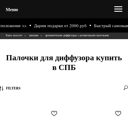
Меню
ожение >>
Дарим подарки от 2000 руб
Быстрый самовывоз из
flame moscow
магазин
ароматические диффузоры с ротанговыми палочками
→
→
Палочки для диффузора купить
в СПБ
FILTERS