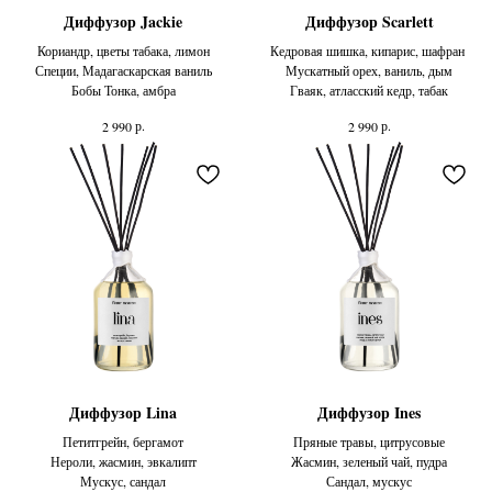
Диффузор Jackie
Диффузор Scarlett
Кориандр, цветы табака, лимон
Кедровая шишка, кипарис, шафран
Специи, Мадагаскарская ваниль
Мускатный орех, ваниль, дым​
Бобы Тонка, амбра
Гваяк, атласский кедр, табак​
р.
р.
2 990
2 990
Диффузор Lina
Диффузор Ines
Петитгрейн, бергамот
Пряные травы, цитрусовые
Нероли, жасмин, эвкалипт
Жасмин, зеленый чай, пудра
Мускус, сандал
Сандал, мускус