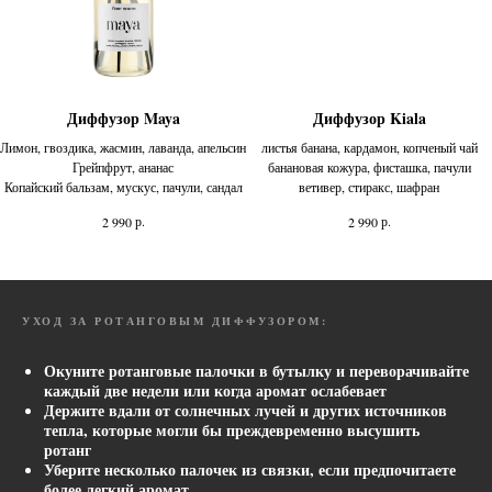
Диффузор Maya
Диффузор Kiala
Лимон, гвоздика, жасмин, лаванда, апельсин
листья банана, кардамон, копченый чай
Грейпфрут, ананас
банановая кожура, фисташка, пачули
Копайский бальзам, мускус, пачули, сандал
ветивер, стиракс, шафран
р.
р.
2 990
2 990
УХОД ЗА РОТАНГОВЫМ ДИФФУЗОРОМ:
Окуните ротанговые палочки в бутылку и переворачивайте
каждый две недели или когда аромат ослабевает
Держите вдали от солнечных лучей и других источников
тепла, которые могли бы преждевременно высушить
ротанг
Уберите несколько палочек из связки, если предпочитаете
более легкий аромат