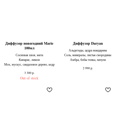
Диффузор новогодний Marie
Диффузор Daryan
100мл
Альдегиды, цедра мандарина
Сосновая хвоя, мята
Соль, минералы, листья смородины
Кипарис, лимон
Амбра, бобы тонка, пачули
Мох, мускус, сандаловое дерево, кедр
р.
2 990
р.
3 300
Out of stock