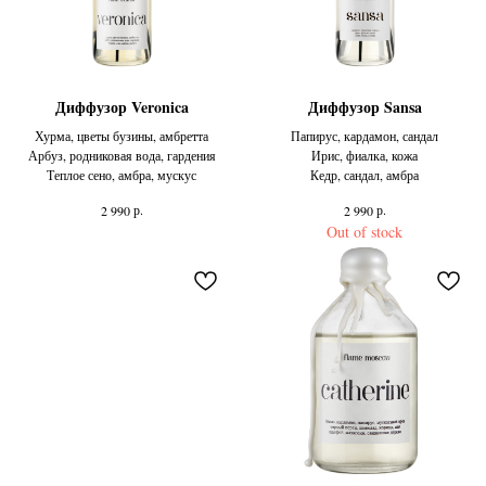
Диффузор Veronica
Диффузор Sansa
Хурма, цветы бузины, амбретта
Папирус, кардамон, сандал
Арбуз, родниковая вода, гардения
Ирис, фиалка, кожа
Теплое сено, амбра, мускус
Кедр, сандал, амбра
р.
р.
2 990
2 990
Out of stock