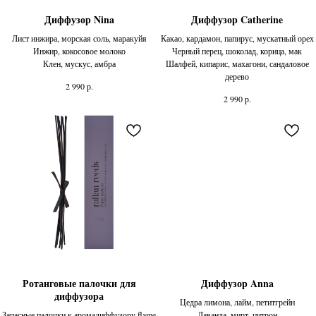
Диффузор Nina
Диффузор Catherine
Лист инжира, морская соль, маракуйя
Какао, кардамон, папирус, мускатный орех
Инжир, кокосовое молоко
Черный перец, шоколад, корица, мак
Клен, мускус, амбра
Шалфей, кипарис, махагони, сандаловое
дерево
р.
2 990
р.
2 990
Ротанговые палочки для
Диффузор Anna
диффузора
Цедра лимона, лайм, петитгрейн
Запасные палочки к аромадиффузору flame
Лаванда, мирт, цитрон