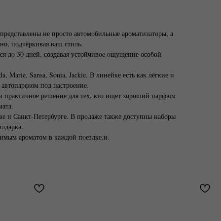
представлены не просто автомобильные ароматизаторы, а
но, подчёркивая ваш стиль.
ся до 30 дней, создавая устойчивое ощущение особой
arie, Sansa, Sonia, Jackie. В линейке есть как лёгкие и
ь автопарфюм под настроение.
 и практичное решение для тех, кто ищет хороший парфюм
мата.
е и Санкт-Петербурге. В продаже также доступны наборы
подарка.
бимым ароматом в каждой поездке.и.