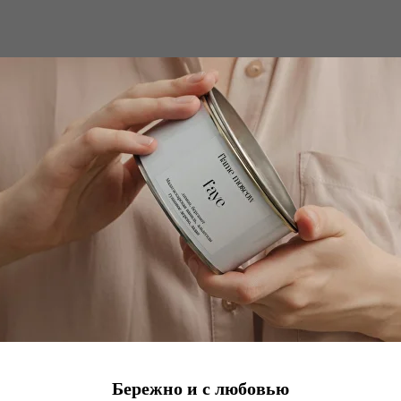
арточка для авто Vanda
Арома карточка для ав
калипт, мята, лаванда
Сосновая хвоя, мят
др, можжевельник, ваниль
Кипарис, лимон
едр, мускус, пачули
Мох, мускус, сандаловое де
р.
р.
670
670
Бережно и с любовью