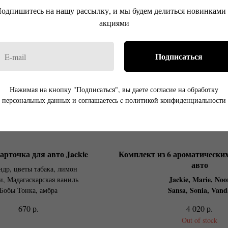
одпишитесь на нашу рассылку, и мы будем делиться новинками
акциями
Подписаться
Нажимая на кнопку "Подписаться", вы даете согласие на обработку
персональных данных и соглашаетесь c политикой конфиденциальности
арточка для авто Jackie
Комплект из 6 ароматических
авто
ндр, цветы табака, лимон
Jackie, Marie, Noo
, Мадагаскарская ваниль
Sansa, Sonia, Vand
Бобы Тонка, амбра
р.
р.
670
4 020
Out of stock