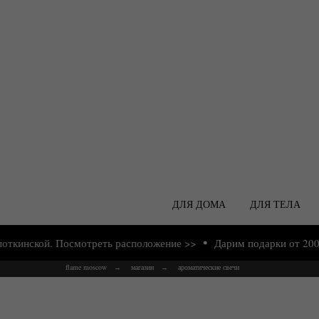
ДЛЯ ДОМА
ДЛЯ ТЕЛА
ской. Посмотреть расположение >>
Дарим подарки от 2000 руб
flame moscow
магазин
ароматические свечи
→
→