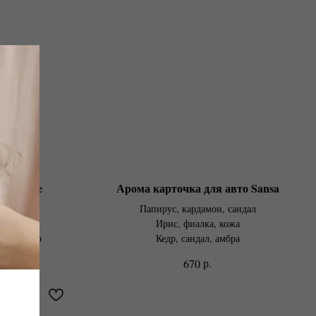
то Marie
Арома карточка для авто Sansa
а
Папирус, кардамон, сандал
Ирис, фиалка, кожа
рево, кедр
Кедр, сандал, амбра
р.
670