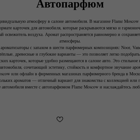
Автопарфюм
ивидуальную атмосферу в салоне автомобиля. В магазине Flame Moscow 
рмате карточек для автомобиля, которые раскрываются мягко и гармонич
ый освежитель воздуха. Аромат распространяется равномерно и сохраняет
атмосферы.
оматизаторы с запахом в шести парфюмерных композициях: Noor, Vanda, M
 тёплые, древесные и глубокие варианты — это позволяет легко подобрат
х карточек, которые удобно размещаются в салоне авто. Это стильное
автомобиля, сочетающий эстетику, стойкость и комфортное звучание аро
oscow или офлайн в фирменных магазинах парфюмерного бренда в Москв
ольких ароматов — отличный вариант для знакомства с коллекцией или 
е автомобиля вместе с автопарфюмом Flame Moscow и наслаждайтесь лю