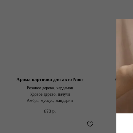
Арома карточка для авто Noor
Арома к
Розовое дерево, кардамон
Эв
Удовое дерево, пачули
Кориан
Амбра, мускус, мандарин
К
р.
670