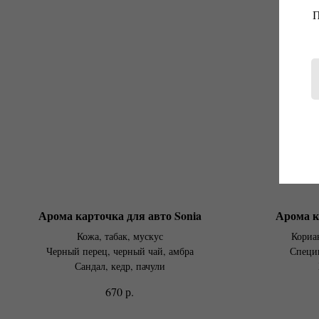
П
Арома карточка для авто Sonia
Арома к
Кожа, табак, мускус
Кориа
Черный перец, черный чай, амбра
Специи
Сандал, кедр, пачули
р.
670