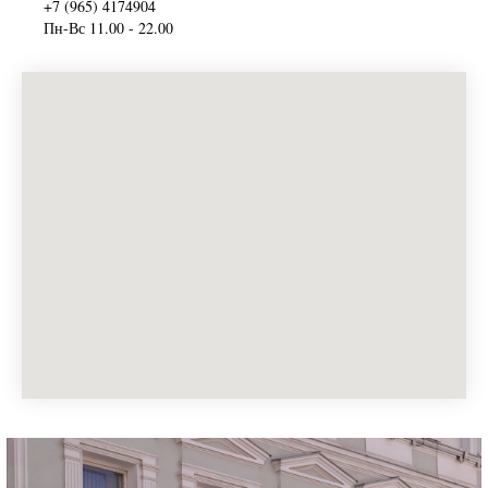
+7 (965) 4174904
Пн-Вс 11.00 - 22.00
Тактильные материалы, разнообразие текстур и
ароматов — всё хочется разглядывать, трогать,
вдыхать. Пространство создано для тишины и
внимания к себе. Здесь можно сосредоточиться на
ощущениях и выбрать «свой»аромат.
Мягкий свет днем подчеркивает чистоту форм,
отражается от стеклянных флаконов и играет на
глянце мебели, а вечером создает камерность и уют.