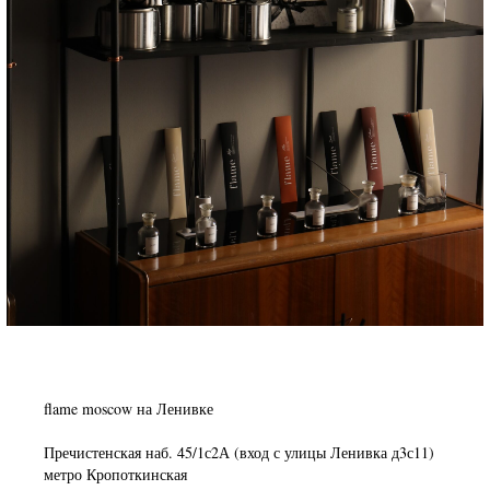
flame moscow на Ленивке
Пречистенская наб. 45/1с2А (вход с улицы Ленивка д3с11)
метро Кропоткинская