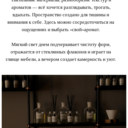
flame moscow
/
флагманские магазины
/
Л
енивка