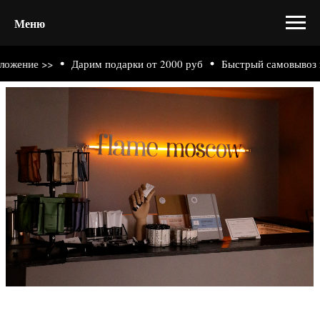
Меню
>
Дарим подарки от 2000 руб
Быстрый самовывоз из нашего 
Пространство на Ленивке — первый магазин бренда и
наш самый тихий и неспешный адрес. Он задумывался
как место, куда хочется свернуть с шумной улицы,
перевести дыхание и побыть среди ароматов, без
спешки, в расслабленной, почти домашней атмосфере.
Центральная часть интерьера — сами ароматы. Они