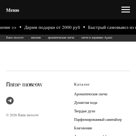
Меню
ение >>
Дарим подарки от 2000 руб
Быстрый самовывоз из н
flame moscow
магазин
ароматические свечи
свечи в керамике Agami
→
→
→
Каталог
Ароматические свечи
Душистая вода
Твердые духи
© 2026 flame moscow
Парфюмированный санитайзер
Благовония