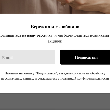
Бережно и с любовью
одпишитесь на нашу рассылку, и мы будем делиться новинками
акциями
Подписаться
арточка для авто Jackie
Комплект из 6 ароматических
авто
ндр, цветы табака, лимон
Jackie, Marie, Noo
, Мадагаскарская ваниль
Нажимая на кнопку "Подписаться", вы даете согласие на обработку
Sansa, Sonia, Vand
Бобы Тонка, амбра
персональных данных и соглашаетесь c политикой конфиденциальности
р.
р.
670
4 020
Out of stock