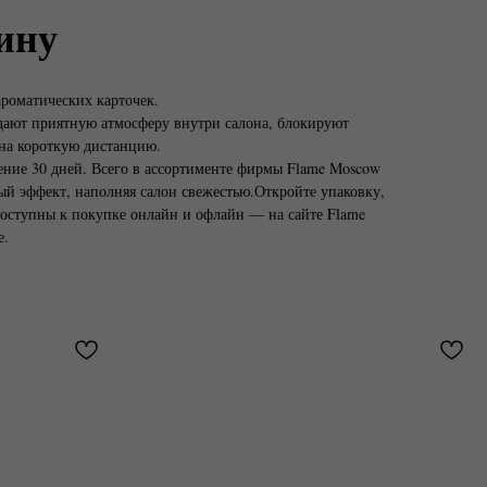
ину
ароматических карточек.
дают приятную атмосферу внутри салона, блокируют
 на короткую дистанцию.
ение 30 дней. Всего в ассортименте фирмы Flame Moscow
й эффект, наполняя салон свежестью.Откройте упаковку,
е доступны к покупке онлайн и офлайн — на сайте Flame
е.