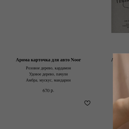
Арома карточка для авто Noor
Арома к
Розовое дерево, кардамон
Эв
Удовое дерево, пачули
Кориан
Амбра, мускус, мандарин
К
р.
670