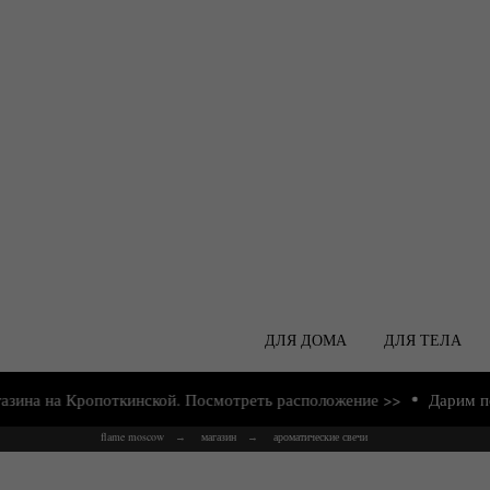
ДЛЯ ДОМА
ДЛЯ ТЕЛА
на Кропоткинской. Посмотреть расположение >>
Дарим подарки
flame moscow
магазин
ароматические свечи
→
→