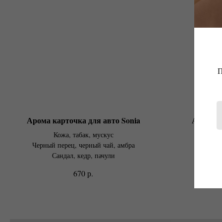
П
Арома карточка для авто Sonia
Арома к
Кожа, табак, мускус
Кориа
Черный перец, черный чай, амбра
Специи
Сандал, кедр, пачули
р.
670