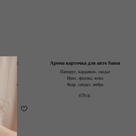
то Marie
Арома карточка для авто Sansa
а
Папирус, кардамон, сандал
Ирис, фиалка, кожа
рево, кедр
Кедр, сандал, амбра
р.
670