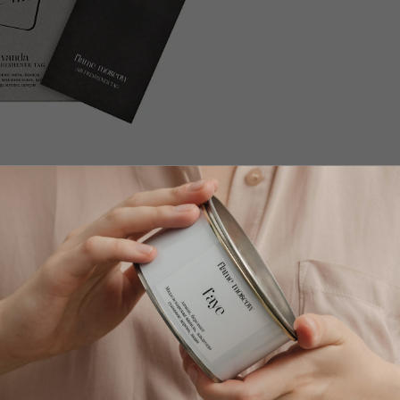
арточка для авто Vanda
Арома карточка для ав
калипт, мята, лаванда
Сосновая хвоя, мят
др, можжевельник, ваниль
Кипарис, лимон
едр, мускус, пачули
Мох, мускус, сандаловое де
р.
р.
670
670